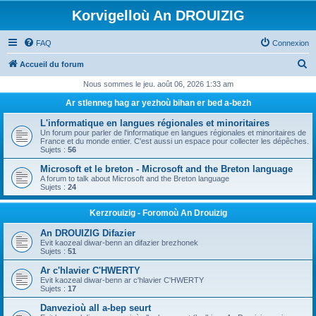
Korvigelloù An DROUIZIG
FAQ
Connexion
R
Accueil du forum
e
Nous sommes le jeu. août 06, 2026 1:33 am
c
Ar stlenneg hag ar yezhoù bihan er bed a-bezh
h
L'informatique en langues régionales et minoritaires
e
Un forum pour parler de l'informatique en langues régionales et minoritaires de
France et du monde entier. C'est aussi un espace pour collecter les dépêches.
r
Sujets :
56
c
Microsoft et le breton - Microsoft and the Breton language
A forum to talk about Microsoft and the Breton language
h
Sujets :
24
e
Kerzrouizig - Foromoù An Drouizig
r
An DROUIZIG Difazier
Evit kaozeal diwar-benn an difazier brezhonek
Sujets :
51
Ar c'hlavier C'HWERTY
Evit kaozeal diwar-benn ar c'hlavier C'HWERTY
Sujets :
17
Danvezioù all a-bep seurt