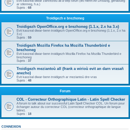
Evit kaozeal diwar zanvezioù all a-bep seurt (lec'hienn An Drouizig, geriaoueg
ar stlenneg, h.a.)
Sujets :
68
Troidigezh e brezhoneg
Troidigezh OpenOffice.org e brezhoneg (1.1.x, 2.x ha 3.x)
Evit kaozeal diwar-benn troidigezh OpenOffice.org e brezhoneg (1.1.x, 2.x ha
3.x)
Sujets :
59
Troidigezh Mozilla Firefox ha Mozilla Thunderbird e
brezhoneg
Evit kaozeal diwar-benn troidigezh Mozilla Firefox ha Mozilla Thunderbird e
brezhoneg
Sujets :
37
Troidigezh meziantoù all (frank a wirioù evit an darn vrasañ
anezho)
Evit kaozeal diwar-benn troidigezh ar meziantoù dre-vras
Sujets :
48
Forum
COL - Correcteur Orthographique Latin - Latin Spell Checker
A forum to talk about our successful Latin Spell Checker COL. Un forum pour
échanger autour du correcteur COL (correcteur orthographique de langue
latine).
Sujets :
18
CONNEXION