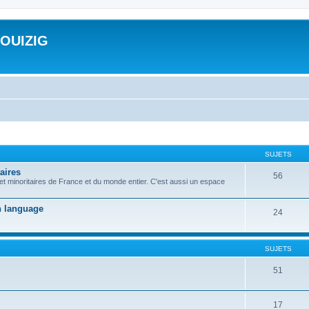
ROUIZIG
SUJETS
aires
56
 et minoritaires de France et du monde entier. C'est aussi un espace
on language
24
SUJETS
51
17