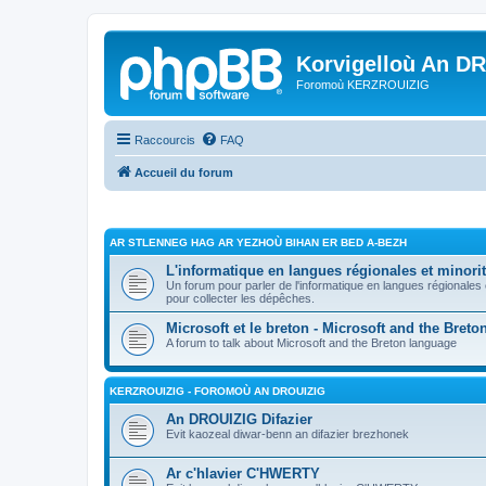
Korvigelloù An D
Foromoù KERZROUIZIG
Raccourcis
FAQ
Accueil du forum
AR STLENNEG HAG AR YEZHOÙ BIHAN ER BED A-BEZH
L'informatique en langues régionales et minorit
Un forum pour parler de l'informatique en langues régionales
pour collecter les dépêches.
Microsoft et le breton - Microsoft and the Bret
A forum to talk about Microsoft and the Breton language
KERZROUIZIG - FOROMOÙ AN DROUIZIG
An DROUIZIG Difazier
Evit kaozeal diwar-benn an difazier brezhonek
Ar c'hlavier C'HWERTY