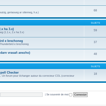
68
uizig, geriaoueg ar stlenneg, h.a.)
SUJETS
.x ha 3.x)
59
g (1.1.x, 2.x ha 3.x)
bird e brezhoneg
37
a Thunderbird e brezhoneg
n darn vrasañ anezho)
48
SUJETS
Spell Checker
18
OL. Un forum pour échanger autour du correcteur COL (correcteur
|
Se souvenir de moi