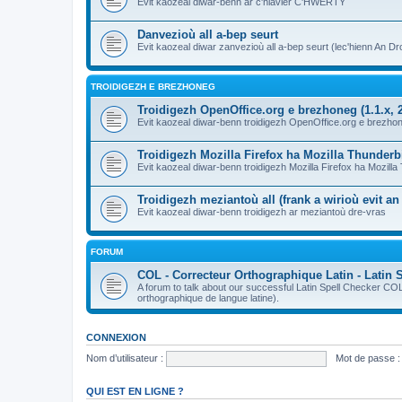
Evit kaozeal diwar-benn ar c'hlavier C'HWERTY
Danvezioù all a-bep seurt
Evit kaozeal diwar zanvezioù all a-bep seurt (lec'hienn An Dro
TROIDIGEZH E BREZHONEG
Troidigezh OpenOffice.org e brezhoneg (1.1.x, 2
Evit kaozeal diwar-benn troidigezh OpenOffice.org e brezhone
Troidigezh Mozilla Firefox ha Mozilla Thunder
Evit kaozeal diwar-benn troidigezh Mozilla Firefox ha Mozill
Troidigezh meziantoù all (frank a wirioù evit a
Evit kaozeal diwar-benn troidigezh ar meziantoù dre-vras
FORUM
COL - Correcteur Orthographique Latin - Latin 
A forum to talk about our successful Latin Spell Checker C
orthographique de langue latine).
CONNEXION
Nom d’utilisateur :
Mot de passe :
QUI EST EN LIGNE ?