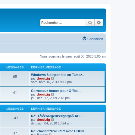
Rechercher
Recherche avancé
Connexion
Nous sommes le sam. août 08, 2026 5:05 am
MESSAGES
DERNIER MESSAGE
Windows 8 disponible en Tamaz…
65
C
par
drouizig
o
sam. févr. 16, 2013 9:17 pm
n
s
Correcteur breton pour Office…
41
u
C
par
drouizig
l
o
jeu. déc. 17, 2009 2:18 pm
t
n
e
s
r
u
MESSAGES
DERNIER MESSAGE
l
l
e
t
Re: Télécharger/Pellgargañ AD…
147
d
e
C
par
drouizig
e
r
o
dim. avr. 04, 2010 10:24 am
r
l
n
n
e
s
Re: clavierC'HWERTY avec UBUN…
i
37
d
u
C
par
Bastian