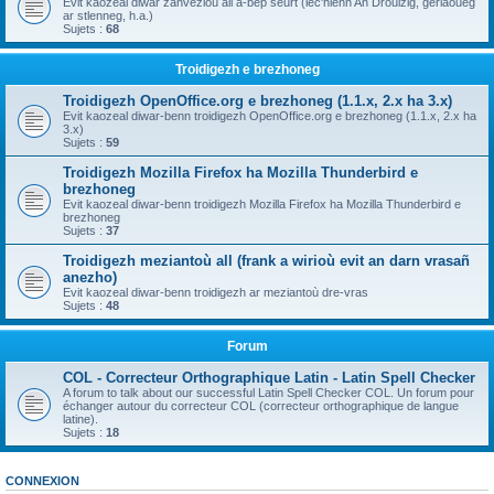
Evit kaozeal diwar zanvezioù all a-bep seurt (lec'hienn An Drouizig, geriaoueg
ar stlenneg, h.a.)
Sujets :
68
Troidigezh e brezhoneg
Troidigezh OpenOffice.org e brezhoneg (1.1.x, 2.x ha 3.x)
Evit kaozeal diwar-benn troidigezh OpenOffice.org e brezhoneg (1.1.x, 2.x ha
3.x)
Sujets :
59
Troidigezh Mozilla Firefox ha Mozilla Thunderbird e
brezhoneg
Evit kaozeal diwar-benn troidigezh Mozilla Firefox ha Mozilla Thunderbird e
brezhoneg
Sujets :
37
Troidigezh meziantoù all (frank a wirioù evit an darn vrasañ
anezho)
Evit kaozeal diwar-benn troidigezh ar meziantoù dre-vras
Sujets :
48
Forum
COL - Correcteur Orthographique Latin - Latin Spell Checker
A forum to talk about our successful Latin Spell Checker COL. Un forum pour
échanger autour du correcteur COL (correcteur orthographique de langue
latine).
Sujets :
18
CONNEXION