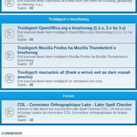
Evit kaozeal diwar zanvezioù all a-bep seurt (lec'hienn An Drouizig, geriaoueg
ar stlenneg, h.a.)
Sujets :
68
Troidigezh e brezhoneg
Troidigezh OpenOffice.org e brezhoneg (1.1.x, 2.x ha 3.x)
Evit kaozeal diwar-benn troidigezh OpenOffice.org e brezhoneg (1.1.x, 2.x ha
3.x)
Sujets :
59
Troidigezh Mozilla Firefox ha Mozilla Thunderbird e
brezhoneg
Evit kaozeal diwar-benn troidigezh Mozilla Firefox ha Mozilla Thunderbird e
brezhoneg
Sujets :
37
Troidigezh meziantoù all (frank a wirioù evit an darn vrasañ
anezho)
Evit kaozeal diwar-benn troidigezh ar meziantoù dre-vras
Sujets :
48
Forum
COL - Correcteur Orthographique Latin - Latin Spell Checker
A forum to talk about our successful Latin Spell Checker COL. Un forum pour
échanger autour du correcteur COL (correcteur orthographique de langue
latine).
Sujets :
18
CONNEXION