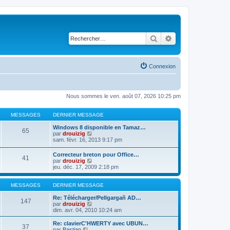
Rechercher
Recherche avancé
Connexion
Nous sommes le ven. août 07, 2026 10:25 pm
MESSAGES
DERNIER MESSAGE
Windows 8 disponible en Tamaz…
65
C
par
drouizig
o
sam. févr. 16, 2013 9:17 pm
n
s
Correcteur breton pour Office…
41
u
C
par
drouizig
l
o
jeu. déc. 17, 2009 2:18 pm
t
n
e
s
r
u
MESSAGES
DERNIER MESSAGE
l
l
e
t
Re: Télécharger/Pellgargañ AD…
147
d
e
C
par
drouizig
e
r
o
dim. avr. 04, 2010 10:24 am
r
l
n
n
e
s
Re: clavierC'HWERTY avec UBUN…
i
37
d
u
C
par
Bastian