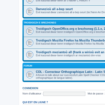
Evit kaozeal diwar-benn ar c'hlavier C'HWERTY
Danvezioù all a-bep seurt
Evit kaozeal diwar zanvezioù all a-bep seurt (lec'hienn An Dro
TROIDIGEZH E BREZHONEG
Troidigezh OpenOffice.org e brezhoneg (1.1.x, 2
Evit kaozeal diwar-benn troidigezh OpenOffice.org e brezhone
Troidigezh Mozilla Firefox ha Mozilla Thunder
Evit kaozeal diwar-benn troidigezh Mozilla Firefox ha Mozill
Troidigezh meziantoù all (frank a wirioù evit a
Evit kaozeal diwar-benn troidigezh ar meziantoù dre-vras
FORUM
COL - Correcteur Orthographique Latin - Latin 
A forum to talk about our successful Latin Spell Checker C
orthographique de langue latine).
CONNEXION
Nom d’utilisateur :
Mot de passe :
QUI EST EN LIGNE ?