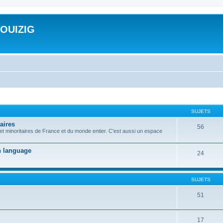
ROUIZIG
SUJETS
aires
56
 et minoritaires de France et du monde entier. C'est aussi un espace
on language
24
SUJETS
51
17