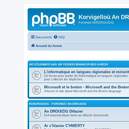
Korvigelloù An D
Foromoù KERZROUIZIG
Raccourcis
FAQ
Accueil du forum
AR STLENNEG HAG AR YEZHOÙ BIHAN ER BED A-BEZH
L'informatique en langues régionales et minorit
Un forum pour parler de l'informatique en langues régionales
pour collecter les dépêches.
Microsoft et le breton - Microsoft and the Bret
A forum to talk about Microsoft and the Breton language
KERZROUIZIG - FOROMOÙ AN DROUIZIG
An DROUIZIG Difazier
Evit kaozeal diwar-benn an difazier brezhonek
Ar c'hlavier C'HWERTY