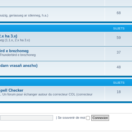
68
uizig, geriaoueg ar stlenneg, h.a.)
SUJETS
.x ha 3.x)
59
g (1.1.x, 2.x ha 3.x)
bird e brezhoneg
37
a Thunderbird e brezhoneg
n darn vrasañ anezho)
48
SUJETS
Spell Checker
18
OL. Un forum pour échanger autour du correcteur COL (correcteur
|
Se souvenir de moi