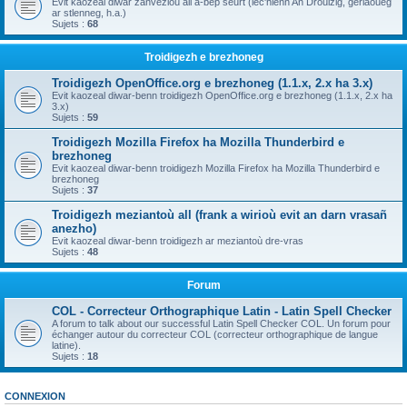
Evit kaozeal diwar zanvezioù all a-bep seurt (lec'hienn An Drouizig, geriaoueg
ar stlenneg, h.a.)
Sujets :
68
Troidigezh e brezhoneg
Troidigezh OpenOffice.org e brezhoneg (1.1.x, 2.x ha 3.x)
Evit kaozeal diwar-benn troidigezh OpenOffice.org e brezhoneg (1.1.x, 2.x ha
3.x)
Sujets :
59
Troidigezh Mozilla Firefox ha Mozilla Thunderbird e
brezhoneg
Evit kaozeal diwar-benn troidigezh Mozilla Firefox ha Mozilla Thunderbird e
brezhoneg
Sujets :
37
Troidigezh meziantoù all (frank a wirioù evit an darn vrasañ
anezho)
Evit kaozeal diwar-benn troidigezh ar meziantoù dre-vras
Sujets :
48
Forum
COL - Correcteur Orthographique Latin - Latin Spell Checker
A forum to talk about our successful Latin Spell Checker COL. Un forum pour
échanger autour du correcteur COL (correcteur orthographique de langue
latine).
Sujets :
18
CONNEXION