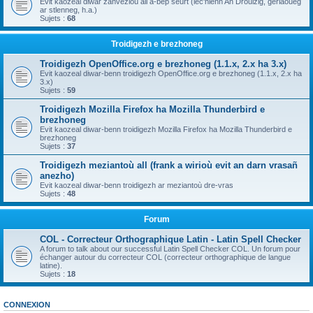
Evit kaozeal diwar zanvezioù all a-bep seurt (lec'hienn An Drouizig, geriaoueg
ar stlenneg, h.a.)
Sujets :
68
Troidigezh e brezhoneg
Troidigezh OpenOffice.org e brezhoneg (1.1.x, 2.x ha 3.x)
Evit kaozeal diwar-benn troidigezh OpenOffice.org e brezhoneg (1.1.x, 2.x ha
3.x)
Sujets :
59
Troidigezh Mozilla Firefox ha Mozilla Thunderbird e
brezhoneg
Evit kaozeal diwar-benn troidigezh Mozilla Firefox ha Mozilla Thunderbird e
brezhoneg
Sujets :
37
Troidigezh meziantoù all (frank a wirioù evit an darn vrasañ
anezho)
Evit kaozeal diwar-benn troidigezh ar meziantoù dre-vras
Sujets :
48
Forum
COL - Correcteur Orthographique Latin - Latin Spell Checker
A forum to talk about our successful Latin Spell Checker COL. Un forum pour
échanger autour du correcteur COL (correcteur orthographique de langue
latine).
Sujets :
18
CONNEXION