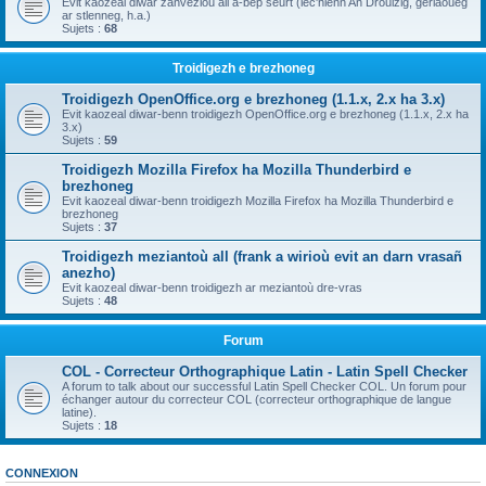
Evit kaozeal diwar zanvezioù all a-bep seurt (lec'hienn An Drouizig, geriaoueg
ar stlenneg, h.a.)
Sujets :
68
Troidigezh e brezhoneg
Troidigezh OpenOffice.org e brezhoneg (1.1.x, 2.x ha 3.x)
Evit kaozeal diwar-benn troidigezh OpenOffice.org e brezhoneg (1.1.x, 2.x ha
3.x)
Sujets :
59
Troidigezh Mozilla Firefox ha Mozilla Thunderbird e
brezhoneg
Evit kaozeal diwar-benn troidigezh Mozilla Firefox ha Mozilla Thunderbird e
brezhoneg
Sujets :
37
Troidigezh meziantoù all (frank a wirioù evit an darn vrasañ
anezho)
Evit kaozeal diwar-benn troidigezh ar meziantoù dre-vras
Sujets :
48
Forum
COL - Correcteur Orthographique Latin - Latin Spell Checker
A forum to talk about our successful Latin Spell Checker COL. Un forum pour
échanger autour du correcteur COL (correcteur orthographique de langue
latine).
Sujets :
18
CONNEXION