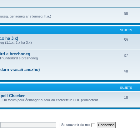
68
uizig, geriaoueg ar stlenneg, h.a.)
SUJETS
.x ha 3.x)
59
g (1.1.x, 2.x ha 3.x)
bird e brezhoneg
37
a Thunderbird e brezhoneg
n darn vrasañ anezho)
48
SUJETS
Spell Checker
18
OL. Un forum pour échanger autour du correcteur COL (correcteur
|
Se souvenir de moi