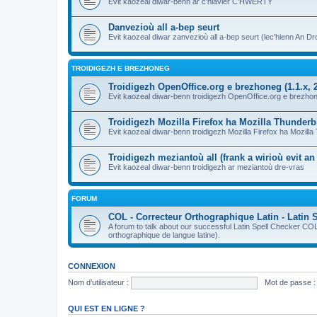
Evit kaozeal diwar-benn ar c'hlavier C'HWERTY
Danvezioù all a-bep seurt
Evit kaozeal diwar zanvezioù all a-bep seurt (lec'hienn An Dro
TROIDIGEZH E BREZHONEG
Troidigezh OpenOffice.org e brezhoneg (1.1.x, 2
Evit kaozeal diwar-benn troidigezh OpenOffice.org e brezhone
Troidigezh Mozilla Firefox ha Mozilla Thunder
Evit kaozeal diwar-benn troidigezh Mozilla Firefox ha Mozill
Troidigezh meziantoù all (frank a wirioù evit a
Evit kaozeal diwar-benn troidigezh ar meziantoù dre-vras
FORUM
COL - Correcteur Orthographique Latin - Latin 
A forum to talk about our successful Latin Spell Checker C
orthographique de langue latine).
CONNEXION
Nom d’utilisateur :
Mot de passe :
QUI EST EN LIGNE ?