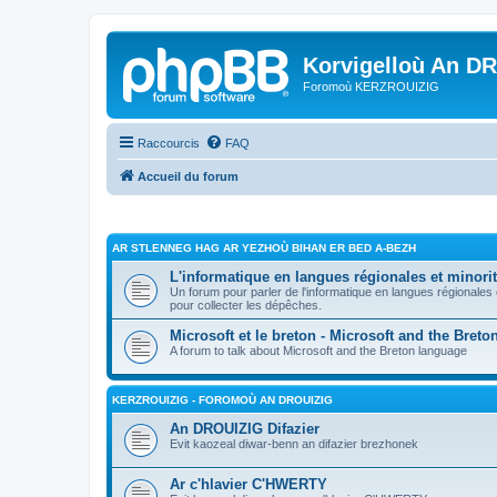
Korvigelloù An D
Foromoù KERZROUIZIG
Raccourcis
FAQ
Accueil du forum
AR STLENNEG HAG AR YEZHOÙ BIHAN ER BED A-BEZH
L'informatique en langues régionales et minorit
Un forum pour parler de l'informatique en langues régionales
pour collecter les dépêches.
Microsoft et le breton - Microsoft and the Bret
A forum to talk about Microsoft and the Breton language
KERZROUIZIG - FOROMOÙ AN DROUIZIG
An DROUIZIG Difazier
Evit kaozeal diwar-benn an difazier brezhonek
Ar c'hlavier C'HWERTY