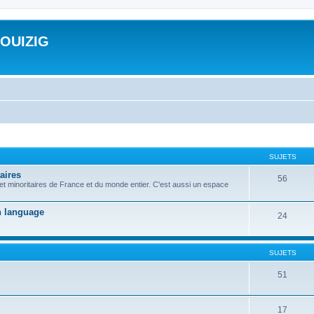
ROUIZIG
SUJETS
aires
56
 et minoritaires de France et du monde entier. C'est aussi un espace
on language
24
SUJETS
51
17