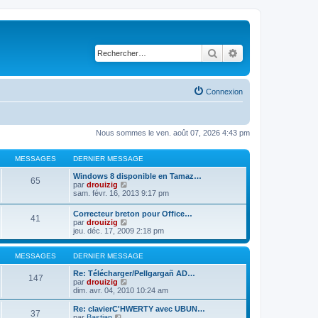
Rechercher
Recherche avancé
Connexion
Nous sommes le ven. août 07, 2026 4:43 pm
MESSAGES
DERNIER MESSAGE
Windows 8 disponible en Tamaz…
65
C
par
drouizig
o
sam. févr. 16, 2013 9:17 pm
n
s
Correcteur breton pour Office…
41
u
C
par
drouizig
l
o
jeu. déc. 17, 2009 2:18 pm
t
n
e
s
r
u
MESSAGES
DERNIER MESSAGE
l
l
e
t
Re: Télécharger/Pellgargañ AD…
147
d
e
C
par
drouizig
e
r
o
dim. avr. 04, 2010 10:24 am
r
l
n
n
e
s
Re: clavierC'HWERTY avec UBUN…
i
37
d
u
C
par
Bastian