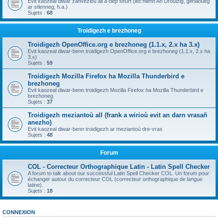
Evit kaozeal diwar zanvezioù all a-bep seurt (lec'hienn An Drouizig, geriaoueg
ar stlenneg, h.a.)
Sujets :
68
Troidigezh e brezhoneg
Troidigezh OpenOffice.org e brezhoneg (1.1.x, 2.x ha 3.x)
Evit kaozeal diwar-benn troidigezh OpenOffice.org e brezhoneg (1.1.x, 2.x ha
3.x)
Sujets :
59
Troidigezh Mozilla Firefox ha Mozilla Thunderbird e
brezhoneg
Evit kaozeal diwar-benn troidigezh Mozilla Firefox ha Mozilla Thunderbird e
brezhoneg
Sujets :
37
Troidigezh meziantoù all (frank a wirioù evit an darn vrasañ
anezho)
Evit kaozeal diwar-benn troidigezh ar meziantoù dre-vras
Sujets :
48
Forum
COL - Correcteur Orthographique Latin - Latin Spell Checker
A forum to talk about our successful Latin Spell Checker COL. Un forum pour
échanger autour du correcteur COL (correcteur orthographique de langue
latine).
Sujets :
18
CONNEXION