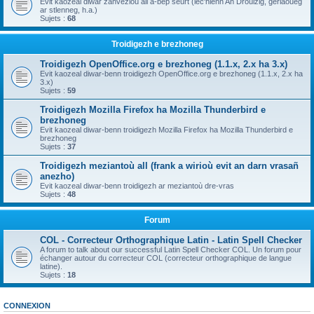
Evit kaozeal diwar zanvezioù all a-bep seurt (lec'hienn An Drouizig, geriaoueg
ar stlenneg, h.a.)
Sujets :
68
Troidigezh e brezhoneg
Troidigezh OpenOffice.org e brezhoneg (1.1.x, 2.x ha 3.x)
Evit kaozeal diwar-benn troidigezh OpenOffice.org e brezhoneg (1.1.x, 2.x ha
3.x)
Sujets :
59
Troidigezh Mozilla Firefox ha Mozilla Thunderbird e
brezhoneg
Evit kaozeal diwar-benn troidigezh Mozilla Firefox ha Mozilla Thunderbird e
brezhoneg
Sujets :
37
Troidigezh meziantoù all (frank a wirioù evit an darn vrasañ
anezho)
Evit kaozeal diwar-benn troidigezh ar meziantoù dre-vras
Sujets :
48
Forum
COL - Correcteur Orthographique Latin - Latin Spell Checker
A forum to talk about our successful Latin Spell Checker COL. Un forum pour
échanger autour du correcteur COL (correcteur orthographique de langue
latine).
Sujets :
18
CONNEXION