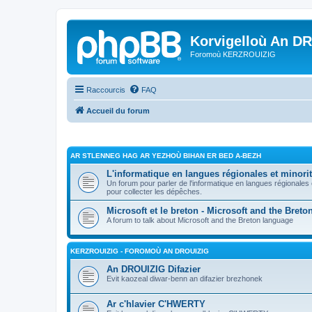
Korvigelloù An D
Foromoù KERZROUIZIG
Raccourcis
FAQ
Accueil du forum
AR STLENNEG HAG AR YEZHOÙ BIHAN ER BED A-BEZH
L'informatique en langues régionales et minorit
Un forum pour parler de l'informatique en langues régionales
pour collecter les dépêches.
Microsoft et le breton - Microsoft and the Bret
A forum to talk about Microsoft and the Breton language
KERZROUIZIG - FOROMOÙ AN DROUIZIG
An DROUIZIG Difazier
Evit kaozeal diwar-benn an difazier brezhonek
Ar c'hlavier C'HWERTY