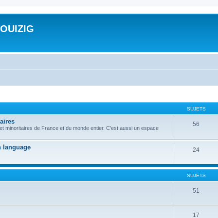
ROUIZIG
SUJETS
aires
56
 et minoritaires de France et du monde entier. C'est aussi un espace
on language
24
SUJETS
51
17