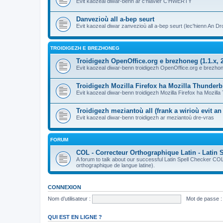
Evit kaozeal diwar-benn ar c'hlavier C'HWERTY
Danvezioù all a-bep seurt
Evit kaozeal diwar zanvezioù all a-bep seurt (lec'hienn An Dro
TROIDIGEZH E BREZHONEG
Troidigezh OpenOffice.org e brezhoneg (1.1.x, 2
Evit kaozeal diwar-benn troidigezh OpenOffice.org e brezhone
Troidigezh Mozilla Firefox ha Mozilla Thunder
Evit kaozeal diwar-benn troidigezh Mozilla Firefox ha Mozill
Troidigezh meziantoù all (frank a wirioù evit a
Evit kaozeal diwar-benn troidigezh ar meziantoù dre-vras
FORUM
COL - Correcteur Orthographique Latin - Latin 
A forum to talk about our successful Latin Spell Checker C
orthographique de langue latine).
CONNEXION
Nom d’utilisateur :
Mot de passe :
QUI EST EN LIGNE ?