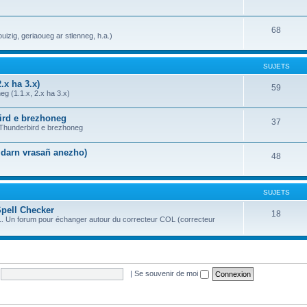
68
uizig, geriaoueg ar stlenneg, h.a.)
SUJETS
.x ha 3.x)
59
g (1.1.x, 2.x ha 3.x)
bird e brezhoneg
37
a Thunderbird e brezhoneg
n darn vrasañ anezho)
48
SUJETS
Spell Checker
18
OL. Un forum pour échanger autour du correcteur COL (correcteur
|
Se souvenir de moi