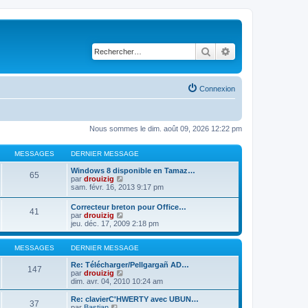
Rechercher
Recherche avancé
Connexion
Nous sommes le dim. août 09, 2026 12:22 pm
MESSAGES
DERNIER MESSAGE
Windows 8 disponible en Tamaz…
65
C
par
drouizig
o
sam. févr. 16, 2013 9:17 pm
n
s
Correcteur breton pour Office…
41
u
C
par
drouizig
l
o
jeu. déc. 17, 2009 2:18 pm
t
n
e
s
r
u
MESSAGES
DERNIER MESSAGE
l
l
e
t
Re: Télécharger/Pellgargañ AD…
147
d
e
C
par
drouizig
e
r
o
dim. avr. 04, 2010 10:24 am
r
l
n
n
e
s
Re: clavierC'HWERTY avec UBUN…
i
37
d
u
C
par
Bastian