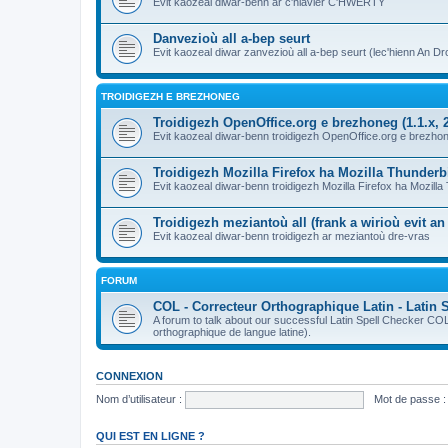
Evit kaozeal diwar-benn ar c'hlavier C'HWERTY
Danvezioù all a-bep seurt
Evit kaozeal diwar zanvezioù all a-bep seurt (lec'hienn An Dro
TROIDIGEZH E BREZHONEG
Troidigezh OpenOffice.org e brezhoneg (1.1.x, 2
Evit kaozeal diwar-benn troidigezh OpenOffice.org e brezhone
Troidigezh Mozilla Firefox ha Mozilla Thunder
Evit kaozeal diwar-benn troidigezh Mozilla Firefox ha Mozill
Troidigezh meziantoù all (frank a wirioù evit a
Evit kaozeal diwar-benn troidigezh ar meziantoù dre-vras
FORUM
COL - Correcteur Orthographique Latin - Latin 
A forum to talk about our successful Latin Spell Checker C
orthographique de langue latine).
CONNEXION
Nom d’utilisateur :
Mot de passe :
QUI EST EN LIGNE ?