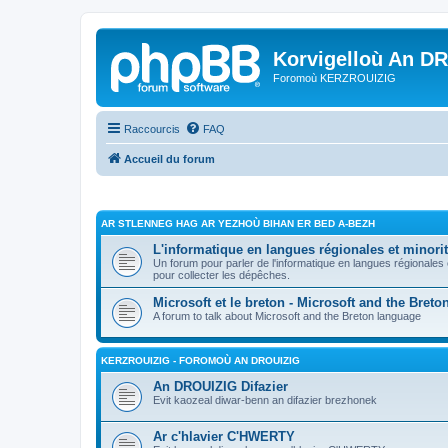
Korvigelloù An D
Foromoù KERZROUIZIG
Raccourcis
FAQ
Accueil du forum
AR STLENNEG HAG AR YEZHOÙ BIHAN ER BED A-BEZH
L'informatique en langues régionales et minorit
Un forum pour parler de l'informatique en langues régionales
pour collecter les dépêches.
Microsoft et le breton - Microsoft and the Bret
A forum to talk about Microsoft and the Breton language
KERZROUIZIG - FOROMOÙ AN DROUIZIG
An DROUIZIG Difazier
Evit kaozeal diwar-benn an difazier brezhonek
Ar c'hlavier C'HWERTY