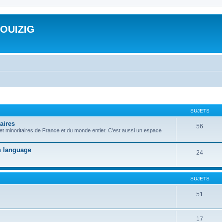
ROUIZIG
SUJETS
aires
56
 et minoritaires de France et du monde entier. C'est aussi un espace
on language
24
SUJETS
51
17