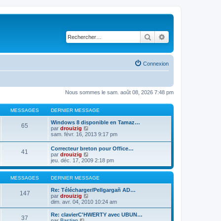
Rechercher
Recherche avancé
Connexion
Nous sommes le sam. août 08, 2026 7:48 pm
MESSAGES
DERNIER MESSAGE
Windows 8 disponible en Tamaz…
65
C
par
drouizig
o
sam. févr. 16, 2013 9:17 pm
n
s
Correcteur breton pour Office…
41
u
C
par
drouizig
l
o
jeu. déc. 17, 2009 2:18 pm
t
n
e
s
r
u
MESSAGES
DERNIER MESSAGE
l
l
e
t
Re: Télécharger/Pellgargañ AD…
147
d
e
C
par
drouizig
e
r
o
dim. avr. 04, 2010 10:24 am
r
l
n
n
e
s
Re: clavierC'HWERTY avec UBUN…
i
37
d
u
C
par
Bastian