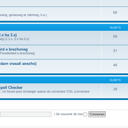
68
uizig, geriaoueg ar stlenneg, h.a.)
SUJETS
.x ha 3.x)
59
g (1.1.x, 2.x ha 3.x)
bird e brezhoneg
37
a Thunderbird e brezhoneg
n darn vrasañ anezho)
48
SUJETS
Spell Checker
18
OL. Un forum pour échanger autour du correcteur COL (correcteur
|
Se souvenir de moi