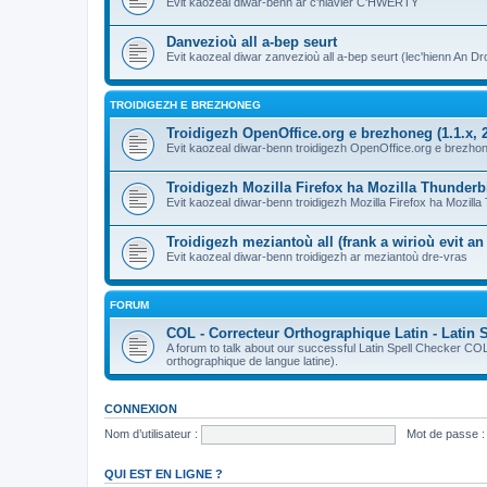
Evit kaozeal diwar-benn ar c'hlavier C'HWERTY
Danvezioù all a-bep seurt
Evit kaozeal diwar zanvezioù all a-bep seurt (lec'hienn An Dro
TROIDIGEZH E BREZHONEG
Troidigezh OpenOffice.org e brezhoneg (1.1.x, 2
Evit kaozeal diwar-benn troidigezh OpenOffice.org e brezhone
Troidigezh Mozilla Firefox ha Mozilla Thunder
Evit kaozeal diwar-benn troidigezh Mozilla Firefox ha Mozill
Troidigezh meziantoù all (frank a wirioù evit a
Evit kaozeal diwar-benn troidigezh ar meziantoù dre-vras
FORUM
COL - Correcteur Orthographique Latin - Latin 
A forum to talk about our successful Latin Spell Checker C
orthographique de langue latine).
CONNEXION
Nom d’utilisateur :
Mot de passe :
QUI EST EN LIGNE ?