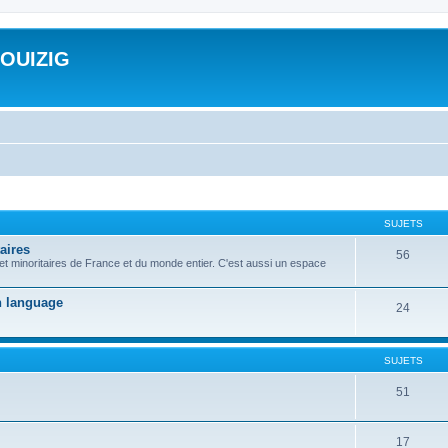
ROUIZIG
SUJETS
aires
56
 et minoritaires de France et du monde entier. C'est aussi un espace
on language
24
SUJETS
51
17