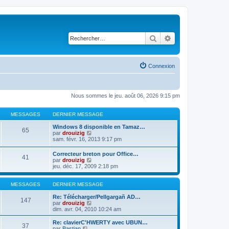
Rechercher
Recherche avancé
Connexion
Nous sommes le jeu. août 06, 2026 9:15 pm
MESSAGES
DERNIER MESSAGE
Windows 8 disponible en Tamaz…
65
C
par
drouizig
o
sam. févr. 16, 2013 9:17 pm
n
s
Correcteur breton pour Office…
41
u
C
par
drouizig
l
o
jeu. déc. 17, 2009 2:18 pm
t
n
e
s
r
u
MESSAGES
DERNIER MESSAGE
l
l
e
t
Re: Télécharger/Pellgargañ AD…
147
d
e
C
par
drouizig
e
r
o
dim. avr. 04, 2010 10:24 am
r
l
n
n
e
s
Re: clavierC'HWERTY avec UBUN…
i
37
d
u
C
par
Bastian