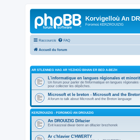
Korvigelloù An D
Foromoù KERZROUIZIG
Raccourcis
FAQ
Accueil du forum
AR STLENNEG HAG AR YEZHOÙ BIHAN ER BED A-BEZH
L'informatique en langues régionales et minorit
Un forum pour parler de l'informatique en langues régionales
pour collecter les dépêches.
Microsoft et le breton - Microsoft and the Bret
A forum to talk about Microsoft and the Breton language
KERZROUIZIG - FOROMOÙ AN DROUIZIG
An DROUIZIG Difazier
Evit kaozeal diwar-benn an difazier brezhonek
Ar c'hlavier C'HWERTY