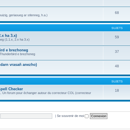
68
uizig, geriaoueg ar stlenneg, h.a.)
SUJETS
.x ha 3.x)
59
g (1.1.x, 2.x ha 3.x)
bird e brezhoneg
37
a Thunderbird e brezhoneg
n darn vrasañ anezho)
48
SUJETS
Spell Checker
18
OL. Un forum pour échanger autour du correcteur COL (correcteur
|
Se souvenir de moi