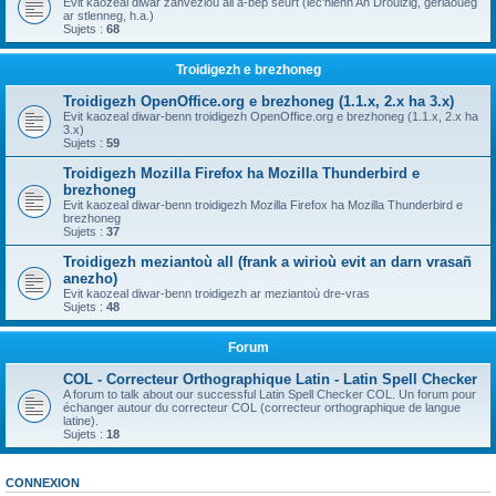
Evit kaozeal diwar zanvezioù all a-bep seurt (lec'hienn An Drouizig, geriaoueg
ar stlenneg, h.a.)
Sujets :
68
Troidigezh e brezhoneg
Troidigezh OpenOffice.org e brezhoneg (1.1.x, 2.x ha 3.x)
Evit kaozeal diwar-benn troidigezh OpenOffice.org e brezhoneg (1.1.x, 2.x ha
3.x)
Sujets :
59
Troidigezh Mozilla Firefox ha Mozilla Thunderbird e
brezhoneg
Evit kaozeal diwar-benn troidigezh Mozilla Firefox ha Mozilla Thunderbird e
brezhoneg
Sujets :
37
Troidigezh meziantoù all (frank a wirioù evit an darn vrasañ
anezho)
Evit kaozeal diwar-benn troidigezh ar meziantoù dre-vras
Sujets :
48
Forum
COL - Correcteur Orthographique Latin - Latin Spell Checker
A forum to talk about our successful Latin Spell Checker COL. Un forum pour
échanger autour du correcteur COL (correcteur orthographique de langue
latine).
Sujets :
18
CONNEXION