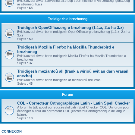
Evit kaozeal diwar zanvezioù all a-bep seurt (lec'hienn An Drouizig, geriaoueg
ar stlenneg, h.a.)
Sujets :
68
Troidigezh e brezhoneg
Troidigezh OpenOffice.org e brezhoneg (1.1.x, 2.x ha 3.x)
Evit kaozeal diwar-benn troidigezh OpenOffice.org e brezhoneg (1.1.x, 2.x ha
3.x)
Sujets :
59
Troidigezh Mozilla Firefox ha Mozilla Thunderbird e
brezhoneg
Evit kaozeal diwar-benn troidigezh Mozilla Firefox ha Mozilla Thunderbird e
brezhoneg
Sujets :
37
Troidigezh meziantoù all (frank a wirioù evit an darn vrasañ
anezho)
Evit kaozeal diwar-benn troidigezh ar meziantoù dre-vras
Sujets :
48
Forum
COL - Correcteur Orthographique Latin - Latin Spell Checker
A forum to talk about our successful Latin Spell Checker COL. Un forum pour
échanger autour du correcteur COL (correcteur orthographique de langue
latine).
Sujets :
18
CONNEXION