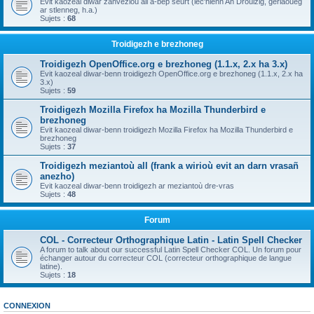
Evit kaozeal diwar zanvezioù all a-bep seurt (lec'hienn An Drouizig, geriaoueg
ar stlenneg, h.a.)
Sujets :
68
Troidigezh e brezhoneg
Troidigezh OpenOffice.org e brezhoneg (1.1.x, 2.x ha 3.x)
Evit kaozeal diwar-benn troidigezh OpenOffice.org e brezhoneg (1.1.x, 2.x ha
3.x)
Sujets :
59
Troidigezh Mozilla Firefox ha Mozilla Thunderbird e
brezhoneg
Evit kaozeal diwar-benn troidigezh Mozilla Firefox ha Mozilla Thunderbird e
brezhoneg
Sujets :
37
Troidigezh meziantoù all (frank a wirioù evit an darn vrasañ
anezho)
Evit kaozeal diwar-benn troidigezh ar meziantoù dre-vras
Sujets :
48
Forum
COL - Correcteur Orthographique Latin - Latin Spell Checker
A forum to talk about our successful Latin Spell Checker COL. Un forum pour
échanger autour du correcteur COL (correcteur orthographique de langue
latine).
Sujets :
18
CONNEXION