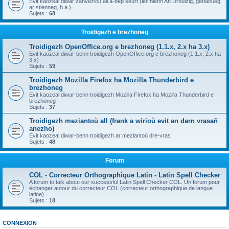
Evit kaozeal diwar zanvezioù all a-bep seurt (lec'hienn An Drouizig, geriaoueg
ar stlenneg, h.a.)
Sujets :
68
Troidigezh e brezhoneg
Troidigezh OpenOffice.org e brezhoneg (1.1.x, 2.x ha 3.x)
Evit kaozeal diwar-benn troidigezh OpenOffice.org e brezhoneg (1.1.x, 2.x ha
3.x)
Sujets :
59
Troidigezh Mozilla Firefox ha Mozilla Thunderbird e
brezhoneg
Evit kaozeal diwar-benn troidigezh Mozilla Firefox ha Mozilla Thunderbird e
brezhoneg
Sujets :
37
Troidigezh meziantoù all (frank a wirioù evit an darn vrasañ
anezho)
Evit kaozeal diwar-benn troidigezh ar meziantoù dre-vras
Sujets :
48
Forum
COL - Correcteur Orthographique Latin - Latin Spell Checker
A forum to talk about our successful Latin Spell Checker COL. Un forum pour
échanger autour du correcteur COL (correcteur orthographique de langue
latine).
Sujets :
18
CONNEXION