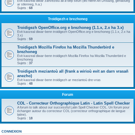
Evit kaozeal diwar zanvezioù all a-bep seurt (lec'hienn An Drouizig, geriaoueg
ar stlenneg, h.a.)
Sujets :
68
Troidigezh e brezhoneg
Troidigezh OpenOffice.org e brezhoneg (1.1.x, 2.x ha 3.x)
Evit kaozeal diwar-benn troidigezh OpenOffice.org e brezhoneg (1.1.x, 2.x ha
3.x)
Sujets :
59
Troidigezh Mozilla Firefox ha Mozilla Thunderbird e
brezhoneg
Evit kaozeal diwar-benn troidigezh Mozilla Firefox ha Mozilla Thunderbird e
brezhoneg
Sujets :
37
Troidigezh meziantoù all (frank a wirioù evit an darn vrasañ
anezho)
Evit kaozeal diwar-benn troidigezh ar meziantoù dre-vras
Sujets :
48
Forum
COL - Correcteur Orthographique Latin - Latin Spell Checker
A forum to talk about our successful Latin Spell Checker COL. Un forum pour
échanger autour du correcteur COL (correcteur orthographique de langue
latine).
Sujets :
18
CONNEXION