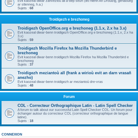
Evit kaozeal diwar zanvezioù all a-bep seurt (lec'hienn An Drouizig, geriaoueg
ar stlenneg, h.a.)
Sujets :
68
Troidigezh e brezhoneg
Troidigezh OpenOffice.org e brezhoneg (1.1.x, 2.x ha 3.x)
Evit kaozeal diwar-benn troidigezh OpenOffice.org e brezhoneg (1.1.x, 2.x ha
3.x)
Sujets :
59
Troidigezh Mozilla Firefox ha Mozilla Thunderbird e
brezhoneg
Evit kaozeal diwar-benn troidigezh Mozilla Firefox ha Mozilla Thunderbird e
brezhoneg
Sujets :
37
Troidigezh meziantoù all (frank a wirioù evit an darn vrasañ
anezho)
Evit kaozeal diwar-benn troidigezh ar meziantoù dre-vras
Sujets :
48
Forum
COL - Correcteur Orthographique Latin - Latin Spell Checker
A forum to talk about our successful Latin Spell Checker COL. Un forum pour
échanger autour du correcteur COL (correcteur orthographique de langue
latine).
Sujets :
18
CONNEXION