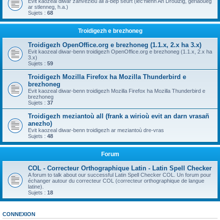
Evit kaozeal diwar zanvezioù all a-bep seurt (lec'hienn An Drouizig, geriaoueg
ar stlenneg, h.a.)
Sujets :
68
Troidigezh e brezhoneg
Troidigezh OpenOffice.org e brezhoneg (1.1.x, 2.x ha 3.x)
Evit kaozeal diwar-benn troidigezh OpenOffice.org e brezhoneg (1.1.x, 2.x ha
3.x)
Sujets :
59
Troidigezh Mozilla Firefox ha Mozilla Thunderbird e
brezhoneg
Evit kaozeal diwar-benn troidigezh Mozilla Firefox ha Mozilla Thunderbird e
brezhoneg
Sujets :
37
Troidigezh meziantoù all (frank a wirioù evit an darn vrasañ
anezho)
Evit kaozeal diwar-benn troidigezh ar meziantoù dre-vras
Sujets :
48
Forum
COL - Correcteur Orthographique Latin - Latin Spell Checker
A forum to talk about our successful Latin Spell Checker COL. Un forum pour
échanger autour du correcteur COL (correcteur orthographique de langue
latine).
Sujets :
18
CONNEXION