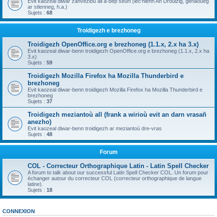
Evit kaozeal diwar zanvezioù all a-bep seurt (lec'hienn An Drouizig, geriaoueg
ar stlenneg, h.a.)
Sujets :
68
Troidigezh e brezhoneg
Troidigezh OpenOffice.org e brezhoneg (1.1.x, 2.x ha 3.x)
Evit kaozeal diwar-benn troidigezh OpenOffice.org e brezhoneg (1.1.x, 2.x ha
3.x)
Sujets :
59
Troidigezh Mozilla Firefox ha Mozilla Thunderbird e
brezhoneg
Evit kaozeal diwar-benn troidigezh Mozilla Firefox ha Mozilla Thunderbird e
brezhoneg
Sujets :
37
Troidigezh meziantoù all (frank a wirioù evit an darn vrasañ
anezho)
Evit kaozeal diwar-benn troidigezh ar meziantoù dre-vras
Sujets :
48
Forum
COL - Correcteur Orthographique Latin - Latin Spell Checker
A forum to talk about our successful Latin Spell Checker COL. Un forum pour
échanger autour du correcteur COL (correcteur orthographique de langue
latine).
Sujets :
18
CONNEXION