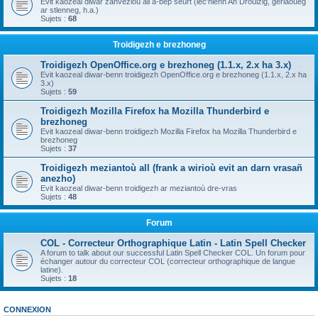
Evit kaozeal diwar zanvezioù all a-bep seurt (lec'hienn An Drouizig, geriaoueg
ar stlenneg, h.a.)
Sujets :
68
Troidigezh e brezhoneg
Troidigezh OpenOffice.org e brezhoneg (1.1.x, 2.x ha 3.x)
Evit kaozeal diwar-benn troidigezh OpenOffice.org e brezhoneg (1.1.x, 2.x ha
3.x)
Sujets :
59
Troidigezh Mozilla Firefox ha Mozilla Thunderbird e
brezhoneg
Evit kaozeal diwar-benn troidigezh Mozilla Firefox ha Mozilla Thunderbird e
brezhoneg
Sujets :
37
Troidigezh meziantoù all (frank a wirioù evit an darn vrasañ
anezho)
Evit kaozeal diwar-benn troidigezh ar meziantoù dre-vras
Sujets :
48
Forum
COL - Correcteur Orthographique Latin - Latin Spell Checker
A forum to talk about our successful Latin Spell Checker COL. Un forum pour
échanger autour du correcteur COL (correcteur orthographique de langue
latine).
Sujets :
18
CONNEXION