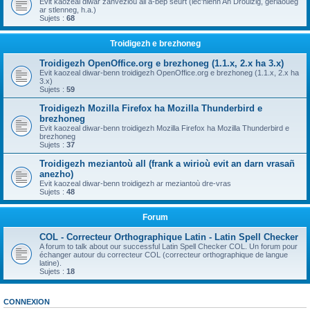
Evit kaozeal diwar zanvezioù all a-bep seurt (lec'hienn An Drouizig, geriaoueg
ar stlenneg, h.a.)
Sujets :
68
Troidigezh e brezhoneg
Troidigezh OpenOffice.org e brezhoneg (1.1.x, 2.x ha 3.x)
Evit kaozeal diwar-benn troidigezh OpenOffice.org e brezhoneg (1.1.x, 2.x ha
3.x)
Sujets :
59
Troidigezh Mozilla Firefox ha Mozilla Thunderbird e
brezhoneg
Evit kaozeal diwar-benn troidigezh Mozilla Firefox ha Mozilla Thunderbird e
brezhoneg
Sujets :
37
Troidigezh meziantoù all (frank a wirioù evit an darn vrasañ
anezho)
Evit kaozeal diwar-benn troidigezh ar meziantoù dre-vras
Sujets :
48
Forum
COL - Correcteur Orthographique Latin - Latin Spell Checker
A forum to talk about our successful Latin Spell Checker COL. Un forum pour
échanger autour du correcteur COL (correcteur orthographique de langue
latine).
Sujets :
18
CONNEXION