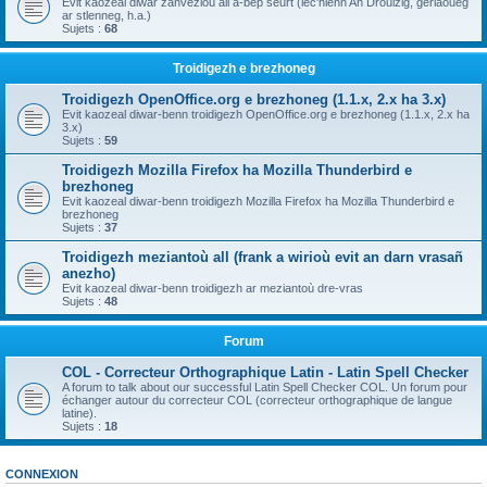
Evit kaozeal diwar zanvezioù all a-bep seurt (lec'hienn An Drouizig, geriaoueg
ar stlenneg, h.a.)
Sujets :
68
Troidigezh e brezhoneg
Troidigezh OpenOffice.org e brezhoneg (1.1.x, 2.x ha 3.x)
Evit kaozeal diwar-benn troidigezh OpenOffice.org e brezhoneg (1.1.x, 2.x ha
3.x)
Sujets :
59
Troidigezh Mozilla Firefox ha Mozilla Thunderbird e
brezhoneg
Evit kaozeal diwar-benn troidigezh Mozilla Firefox ha Mozilla Thunderbird e
brezhoneg
Sujets :
37
Troidigezh meziantoù all (frank a wirioù evit an darn vrasañ
anezho)
Evit kaozeal diwar-benn troidigezh ar meziantoù dre-vras
Sujets :
48
Forum
COL - Correcteur Orthographique Latin - Latin Spell Checker
A forum to talk about our successful Latin Spell Checker COL. Un forum pour
échanger autour du correcteur COL (correcteur orthographique de langue
latine).
Sujets :
18
CONNEXION