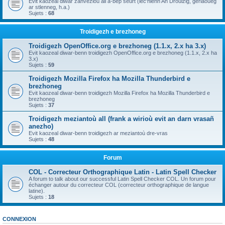
Evit kaozeal diwar zanvezioù all a-bep seurt (lec'hienn An Drouizig, geriaoueg
ar stlenneg, h.a.)
Sujets :
68
Troidigezh e brezhoneg
Troidigezh OpenOffice.org e brezhoneg (1.1.x, 2.x ha 3.x)
Evit kaozeal diwar-benn troidigezh OpenOffice.org e brezhoneg (1.1.x, 2.x ha
3.x)
Sujets :
59
Troidigezh Mozilla Firefox ha Mozilla Thunderbird e
brezhoneg
Evit kaozeal diwar-benn troidigezh Mozilla Firefox ha Mozilla Thunderbird e
brezhoneg
Sujets :
37
Troidigezh meziantoù all (frank a wirioù evit an darn vrasañ
anezho)
Evit kaozeal diwar-benn troidigezh ar meziantoù dre-vras
Sujets :
48
Forum
COL - Correcteur Orthographique Latin - Latin Spell Checker
A forum to talk about our successful Latin Spell Checker COL. Un forum pour
échanger autour du correcteur COL (correcteur orthographique de langue
latine).
Sujets :
18
CONNEXION