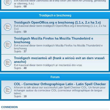
Evit kaozeal diwar zanvezioù all a-bep seurt (lec'hienn An Drouizig, geriaoueg
ar stlenneg, h.a.)
Sujets :
68
Troidigezh e brezhoneg
Troidigezh OpenOffice.org e brezhoneg (1.1.x, 2.x ha 3.x)
Evit kaozeal diwar-benn troidigezh OpenOffice.org e brezhoneg (1.1.x, 2.x ha
3.x)
Sujets :
59
Troidigezh Mozilla Firefox ha Mozilla Thunderbird e
brezhoneg
Evit kaozeal diwar-benn troidigezh Mozilla Firefox ha Mozilla Thunderbird e
brezhoneg
Sujets :
37
Troidigezh meziantoù all (frank a wirioù evit an darn vrasañ
anezho)
Evit kaozeal diwar-benn troidigezh ar meziantoù dre-vras
Sujets :
48
Forum
COL - Correcteur Orthographique Latin - Latin Spell Checker
A forum to talk about our successful Latin Spell Checker COL. Un forum pour
échanger autour du correcteur COL (correcteur orthographique de langue
latine).
Sujets :
18
CONNEXION