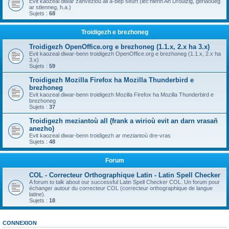
Evit kaozeal diwar zanvezioù all a-bep seurt (lec'hienn An Drouizig, geriaoueg
ar stlenneg, h.a.)
Sujets :
68
Troidigezh e brezhoneg
Troidigezh OpenOffice.org e brezhoneg (1.1.x, 2.x ha 3.x)
Evit kaozeal diwar-benn troidigezh OpenOffice.org e brezhoneg (1.1.x, 2.x ha
3.x)
Sujets :
59
Troidigezh Mozilla Firefox ha Mozilla Thunderbird e
brezhoneg
Evit kaozeal diwar-benn troidigezh Mozilla Firefox ha Mozilla Thunderbird e
brezhoneg
Sujets :
37
Troidigezh meziantoù all (frank a wirioù evit an darn vrasañ
anezho)
Evit kaozeal diwar-benn troidigezh ar meziantoù dre-vras
Sujets :
48
Forum
COL - Correcteur Orthographique Latin - Latin Spell Checker
A forum to talk about our successful Latin Spell Checker COL. Un forum pour
échanger autour du correcteur COL (correcteur orthographique de langue
latine).
Sujets :
18
CONNEXION