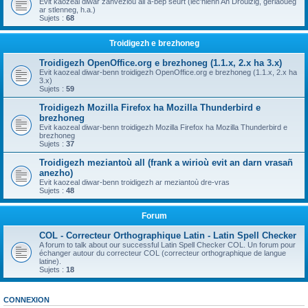
Evit kaozeal diwar zanvezioù all a-bep seurt (lec'hienn An Drouizig, geriaoueg
ar stlenneg, h.a.)
Sujets :
68
Troidigezh e brezhoneg
Troidigezh OpenOffice.org e brezhoneg (1.1.x, 2.x ha 3.x)
Evit kaozeal diwar-benn troidigezh OpenOffice.org e brezhoneg (1.1.x, 2.x ha
3.x)
Sujets :
59
Troidigezh Mozilla Firefox ha Mozilla Thunderbird e
brezhoneg
Evit kaozeal diwar-benn troidigezh Mozilla Firefox ha Mozilla Thunderbird e
brezhoneg
Sujets :
37
Troidigezh meziantoù all (frank a wirioù evit an darn vrasañ
anezho)
Evit kaozeal diwar-benn troidigezh ar meziantoù dre-vras
Sujets :
48
Forum
COL - Correcteur Orthographique Latin - Latin Spell Checker
A forum to talk about our successful Latin Spell Checker COL. Un forum pour
échanger autour du correcteur COL (correcteur orthographique de langue
latine).
Sujets :
18
CONNEXION