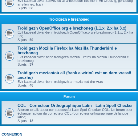
Evit kaozeal diwar zanvezioù all a-bep seurt (lec'hienn An Drouizig, geriaoueg
ar stlenneg, h.a.)
Sujets :
68
Troidigezh e brezhoneg
Troidigezh OpenOffice.org e brezhoneg (1.1.x, 2.x ha 3.x)
Evit kaozeal diwar-benn troidigezh OpenOffice.org e brezhoneg (1.1.x, 2.x ha
3.x)
Sujets :
59
Troidigezh Mozilla Firefox ha Mozilla Thunderbird e
brezhoneg
Evit kaozeal diwar-benn troidigezh Mozilla Firefox ha Mozilla Thunderbird e
brezhoneg
Sujets :
37
Troidigezh meziantoù all (frank a wirioù evit an darn vrasañ
anezho)
Evit kaozeal diwar-benn troidigezh ar meziantoù dre-vras
Sujets :
48
Forum
COL - Correcteur Orthographique Latin - Latin Spell Checker
A forum to talk about our successful Latin Spell Checker COL. Un forum pour
échanger autour du correcteur COL (correcteur orthographique de langue
latine).
Sujets :
18
CONNEXION