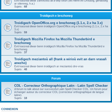
Evit kaozeal diwar zanvezioù all a-bep seurt (lec'hienn An Drouizig, geriaoueg
ar stlenneg, h.a.)
Sujets :
68
Troidigezh e brezhoneg
Troidigezh OpenOffice.org e brezhoneg (1.1.x, 2.x ha 3.x)
Evit kaozeal diwar-benn troidigezh OpenOffice.org e brezhoneg (1.1.x, 2.x ha
3.x)
Sujets :
59
Troidigezh Mozilla Firefox ha Mozilla Thunderbird e
brezhoneg
Evit kaozeal diwar-benn troidigezh Mozilla Firefox ha Mozilla Thunderbird e
brezhoneg
Sujets :
37
Troidigezh meziantoù all (frank a wirioù evit an darn vrasañ
anezho)
Evit kaozeal diwar-benn troidigezh ar meziantoù dre-vras
Sujets :
48
Forum
COL - Correcteur Orthographique Latin - Latin Spell Checker
A forum to talk about our successful Latin Spell Checker COL. Un forum pour
échanger autour du correcteur COL (correcteur orthographique de langue
latine).
Sujets :
18
CONNEXION