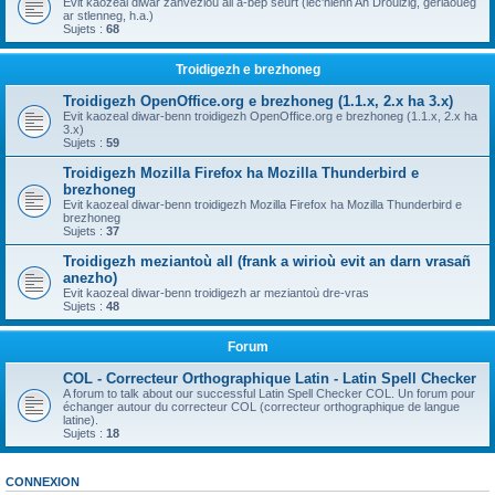
Evit kaozeal diwar zanvezioù all a-bep seurt (lec'hienn An Drouizig, geriaoueg
ar stlenneg, h.a.)
Sujets :
68
Troidigezh e brezhoneg
Troidigezh OpenOffice.org e brezhoneg (1.1.x, 2.x ha 3.x)
Evit kaozeal diwar-benn troidigezh OpenOffice.org e brezhoneg (1.1.x, 2.x ha
3.x)
Sujets :
59
Troidigezh Mozilla Firefox ha Mozilla Thunderbird e
brezhoneg
Evit kaozeal diwar-benn troidigezh Mozilla Firefox ha Mozilla Thunderbird e
brezhoneg
Sujets :
37
Troidigezh meziantoù all (frank a wirioù evit an darn vrasañ
anezho)
Evit kaozeal diwar-benn troidigezh ar meziantoù dre-vras
Sujets :
48
Forum
COL - Correcteur Orthographique Latin - Latin Spell Checker
A forum to talk about our successful Latin Spell Checker COL. Un forum pour
échanger autour du correcteur COL (correcteur orthographique de langue
latine).
Sujets :
18
CONNEXION