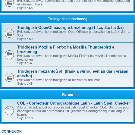
Evit kaozeal diwar zanvezioù all a-bep seurt (lec'hienn An Drouizig, geriaoueg
ar stlenneg, h.a.)
Sujets :
68
Troidigezh e brezhoneg
Troidigezh OpenOffice.org e brezhoneg (1.1.x, 2.x ha 3.x)
Evit kaozeal diwar-benn troidigezh OpenOffice.org e brezhoneg (1.1.x, 2.x ha
3.x)
Sujets :
59
Troidigezh Mozilla Firefox ha Mozilla Thunderbird e
brezhoneg
Evit kaozeal diwar-benn troidigezh Mozilla Firefox ha Mozilla Thunderbird e
brezhoneg
Sujets :
37
Troidigezh meziantoù all (frank a wirioù evit an darn vrasañ
anezho)
Evit kaozeal diwar-benn troidigezh ar meziantoù dre-vras
Sujets :
48
Forum
COL - Correcteur Orthographique Latin - Latin Spell Checker
A forum to talk about our successful Latin Spell Checker COL. Un forum pour
échanger autour du correcteur COL (correcteur orthographique de langue
latine).
Sujets :
18
CONNEXION