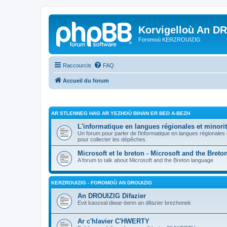
Korvigelloù An D
Foromoù KERZROUIZIG
Raccourcis
FAQ
Accueil du forum
AR STLENNEG HAG AR YEZHOÙ BIHAN ER BED A-BEZH
L'informatique en langues régionales et minorit
Un forum pour parler de l'informatique en langues régionales
pour collecter les dépêches.
Microsoft et le breton - Microsoft and the Bret
A forum to talk about Microsoft and the Breton language
KERZROUIZIG - FOROMOÙ AN DROUIZIG
An DROUIZIG Difazier
Evit kaozeal diwar-benn an difazier brezhonek
Ar c'hlavier C'HWERTY