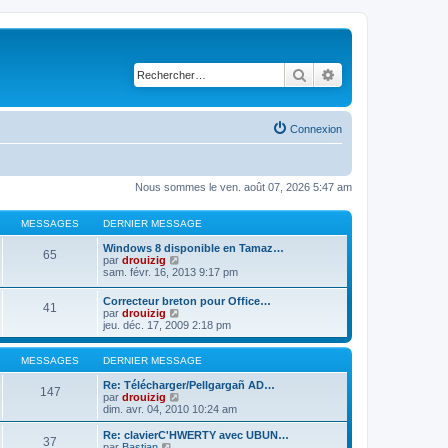
Rechercher
Recherche avancé
Connexion
Nous sommes le ven. août 07, 2026 5:47 am
MESSAGES
DERNIER MESSAGE
Windows 8 disponible en Tamaz…
65
C
par
drouizig
o
sam. févr. 16, 2013 9:17 pm
n
s
Correcteur breton pour Office…
41
u
C
par
drouizig
l
o
jeu. déc. 17, 2009 2:18 pm
t
n
e
s
r
u
MESSAGES
DERNIER MESSAGE
l
l
e
t
Re: Télécharger/Pellgargañ AD…
147
d
e
C
par
drouizig
e
r
o
dim. avr. 04, 2010 10:24 am
r
l
n
n
e
s
Re: clavierC'HWERTY avec UBUN…
i
37
d
u
C
par
Bastian