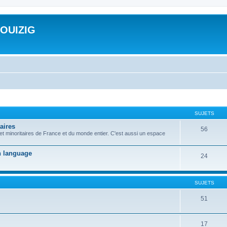
ROUIZIG
SUJETS
aires
56
 et minoritaires de France et du monde entier. C'est aussi un espace
on language
24
SUJETS
51
17