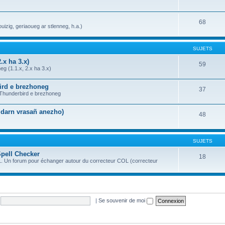
68
uizig, geriaoueg ar stlenneg, h.a.)
SUJETS
.x ha 3.x)
59
g (1.1.x, 2.x ha 3.x)
bird e brezhoneg
37
a Thunderbird e brezhoneg
n darn vrasañ anezho)
48
SUJETS
Spell Checker
18
OL. Un forum pour échanger autour du correcteur COL (correcteur
|
Se souvenir de moi