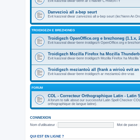
Evit kaozeal diwar-benn ar c'hlavier C'HWERTY
Danvezioù all a-bep seurt
Evit kaozeal diwar zanvezioù all a-bep seurt (lec'hienn An Dro
TROIDIGEZH E BREZHONEG
Troidigezh OpenOffice.org e brezhoneg (1.1.x, 2
Evit kaozeal diwar-benn troidigezh OpenOffice.org e brezhone
Troidigezh Mozilla Firefox ha Mozilla Thunder
Evit kaozeal diwar-benn troidigezh Mozilla Firefox ha Mozill
Troidigezh meziantoù all (frank a wirioù evit a
Evit kaozeal diwar-benn troidigezh ar meziantoù dre-vras
FORUM
COL - Correcteur Orthographique Latin - Latin 
A forum to talk about our successful Latin Spell Checker C
orthographique de langue latine).
CONNEXION
Nom d’utilisateur :
Mot de passe :
QUI EST EN LIGNE ?