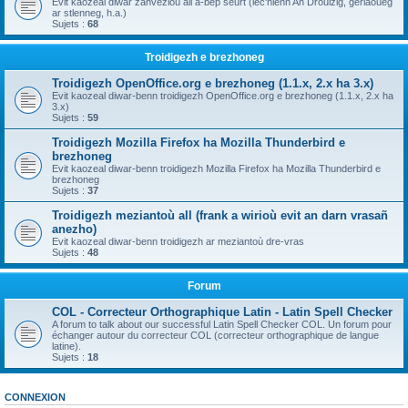
Evit kaozeal diwar zanvezioù all a-bep seurt (lec'hienn An Drouizig, geriaoueg
ar stlenneg, h.a.)
Sujets :
68
Troidigezh e brezhoneg
Troidigezh OpenOffice.org e brezhoneg (1.1.x, 2.x ha 3.x)
Evit kaozeal diwar-benn troidigezh OpenOffice.org e brezhoneg (1.1.x, 2.x ha
3.x)
Sujets :
59
Troidigezh Mozilla Firefox ha Mozilla Thunderbird e
brezhoneg
Evit kaozeal diwar-benn troidigezh Mozilla Firefox ha Mozilla Thunderbird e
brezhoneg
Sujets :
37
Troidigezh meziantoù all (frank a wirioù evit an darn vrasañ
anezho)
Evit kaozeal diwar-benn troidigezh ar meziantoù dre-vras
Sujets :
48
Forum
COL - Correcteur Orthographique Latin - Latin Spell Checker
A forum to talk about our successful Latin Spell Checker COL. Un forum pour
échanger autour du correcteur COL (correcteur orthographique de langue
latine).
Sujets :
18
CONNEXION