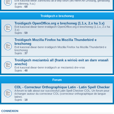
Evit kaozeal diwar zanvezioù all a-bep seurt (lec'hienn An Drouizig, geriaoueg
ar stlenneg, h.a.)
Sujets :
68
Troidigezh e brezhoneg
Troidigezh OpenOffice.org e brezhoneg (1.1.x, 2.x ha 3.x)
Evit kaozeal diwar-benn troidigezh OpenOffice.org e brezhoneg (1.1.x, 2.x ha
3.x)
Sujets :
59
Troidigezh Mozilla Firefox ha Mozilla Thunderbird e
brezhoneg
Evit kaozeal diwar-benn troidigezh Mozilla Firefox ha Mozilla Thunderbird e
brezhoneg
Sujets :
37
Troidigezh meziantoù all (frank a wirioù evit an darn vrasañ
anezho)
Evit kaozeal diwar-benn troidigezh ar meziantoù dre-vras
Sujets :
48
Forum
COL - Correcteur Orthographique Latin - Latin Spell Checker
A forum to talk about our successful Latin Spell Checker COL. Un forum pour
échanger autour du correcteur COL (correcteur orthographique de langue
latine).
Sujets :
18
CONNEXION