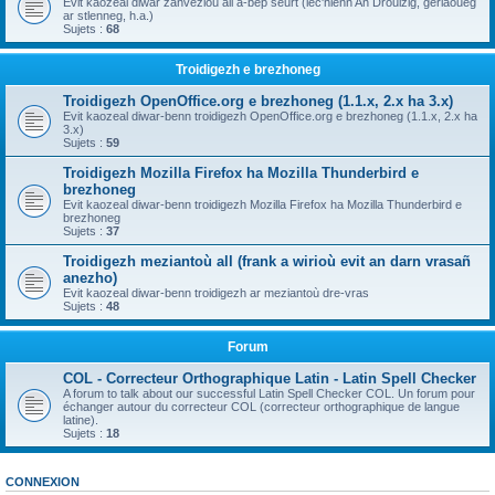
Evit kaozeal diwar zanvezioù all a-bep seurt (lec'hienn An Drouizig, geriaoueg
ar stlenneg, h.a.)
Sujets :
68
Troidigezh e brezhoneg
Troidigezh OpenOffice.org e brezhoneg (1.1.x, 2.x ha 3.x)
Evit kaozeal diwar-benn troidigezh OpenOffice.org e brezhoneg (1.1.x, 2.x ha
3.x)
Sujets :
59
Troidigezh Mozilla Firefox ha Mozilla Thunderbird e
brezhoneg
Evit kaozeal diwar-benn troidigezh Mozilla Firefox ha Mozilla Thunderbird e
brezhoneg
Sujets :
37
Troidigezh meziantoù all (frank a wirioù evit an darn vrasañ
anezho)
Evit kaozeal diwar-benn troidigezh ar meziantoù dre-vras
Sujets :
48
Forum
COL - Correcteur Orthographique Latin - Latin Spell Checker
A forum to talk about our successful Latin Spell Checker COL. Un forum pour
échanger autour du correcteur COL (correcteur orthographique de langue
latine).
Sujets :
18
CONNEXION