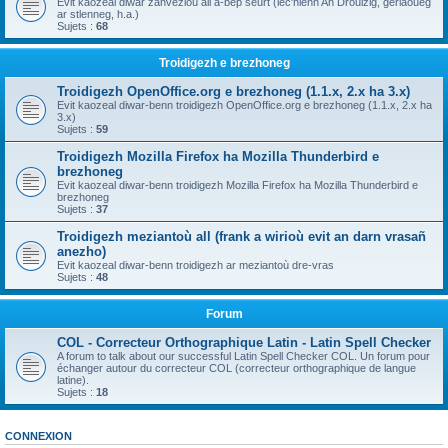
Evit kaozeal diwar zanvezioù all a-bep seurt (lec'hienn An Drouizig, geriaoueg
ar stlenneg, h.a.)
Sujets :
68
Troidigezh e brezhoneg
Troidigezh OpenOffice.org e brezhoneg (1.1.x, 2.x ha 3.x)
Evit kaozeal diwar-benn troidigezh OpenOffice.org e brezhoneg (1.1.x, 2.x ha
3.x)
Sujets :
59
Troidigezh Mozilla Firefox ha Mozilla Thunderbird e
brezhoneg
Evit kaozeal diwar-benn troidigezh Mozilla Firefox ha Mozilla Thunderbird e
brezhoneg
Sujets :
37
Troidigezh meziantoù all (frank a wirioù evit an darn vrasañ
anezho)
Evit kaozeal diwar-benn troidigezh ar meziantoù dre-vras
Sujets :
48
Forum
COL - Correcteur Orthographique Latin - Latin Spell Checker
A forum to talk about our successful Latin Spell Checker COL. Un forum pour
échanger autour du correcteur COL (correcteur orthographique de langue
latine).
Sujets :
18
CONNEXION