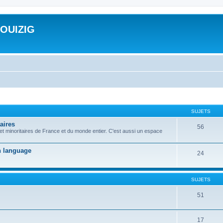
ROUIZIG
SUJETS
aires
56
 et minoritaires de France et du monde entier. C'est aussi un espace
on language
24
SUJETS
51
17