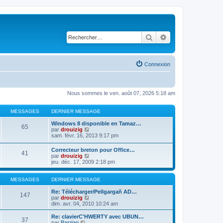
Rechercher
Recherche avancé
Connexion
Nous sommes le ven. août 07, 2026 5:18 am
MESSAGES
DERNIER MESSAGE
Windows 8 disponible en Tamaz…
65
C
par
drouizig
o
sam. févr. 16, 2013 9:17 pm
n
s
Correcteur breton pour Office…
41
u
C
par
drouizig
l
o
jeu. déc. 17, 2009 2:18 pm
t
n
e
s
r
u
MESSAGES
DERNIER MESSAGE
l
l
e
t
Re: Télécharger/Pellgargañ AD…
147
d
e
C
par
drouizig
e
r
o
dim. avr. 04, 2010 10:24 am
r
l
n
n
e
s
Re: clavierC'HWERTY avec UBUN…
i
37
d
u
C
par
Bastian