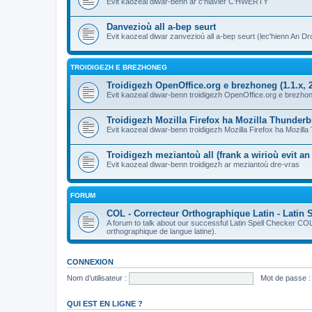
Evit kaozeal diwar-benn ar c'hlavier C'HWERTY
Danvezioù all a-bep seurt
Evit kaozeal diwar zanvezioù all a-bep seurt (lec'hienn An Dro
TROIDIGEZH E BREZHONEG
Troidigezh OpenOffice.org e brezhoneg (1.1.x, 2
Evit kaozeal diwar-benn troidigezh OpenOffice.org e brezhone
Troidigezh Mozilla Firefox ha Mozilla Thunder
Evit kaozeal diwar-benn troidigezh Mozilla Firefox ha Mozill
Troidigezh meziantoù all (frank a wirioù evit a
Evit kaozeal diwar-benn troidigezh ar meziantoù dre-vras
FORUM
COL - Correcteur Orthographique Latin - Latin 
A forum to talk about our successful Latin Spell Checker C
orthographique de langue latine).
CONNEXION
Nom d’utilisateur :
Mot de passe :
QUI EST EN LIGNE ?