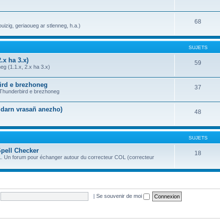
68
uizig, geriaoueg ar stlenneg, h.a.)
SUJETS
.x ha 3.x)
59
g (1.1.x, 2.x ha 3.x)
bird e brezhoneg
37
a Thunderbird e brezhoneg
n darn vrasañ anezho)
48
SUJETS
Spell Checker
18
OL. Un forum pour échanger autour du correcteur COL (correcteur
|
Se souvenir de moi