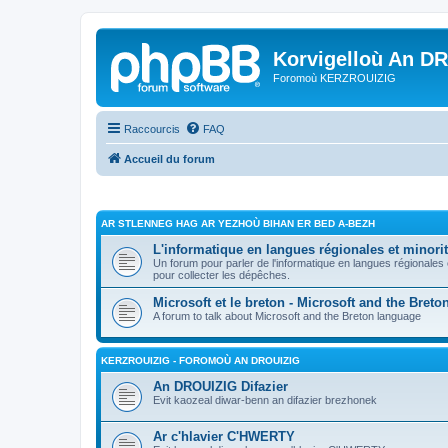
Korvigelloù An D
Foromoù KERZROUIZIG
Raccourcis
FAQ
Accueil du forum
AR STLENNEG HAG AR YEZHOÙ BIHAN ER BED A-BEZH
L'informatique en langues régionales et minorit
Un forum pour parler de l'informatique en langues régionales
pour collecter les dépêches.
Microsoft et le breton - Microsoft and the Bret
A forum to talk about Microsoft and the Breton language
KERZROUIZIG - FOROMOÙ AN DROUIZIG
An DROUIZIG Difazier
Evit kaozeal diwar-benn an difazier brezhonek
Ar c'hlavier C'HWERTY