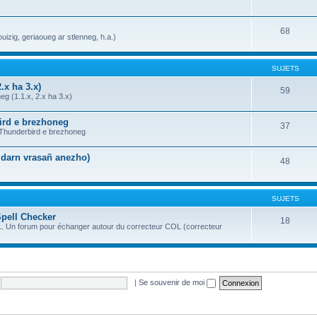
68
uizig, geriaoueg ar stlenneg, h.a.)
SUJETS
.x ha 3.x)
59
g (1.1.x, 2.x ha 3.x)
bird e brezhoneg
37
a Thunderbird e brezhoneg
n darn vrasañ anezho)
48
SUJETS
Spell Checker
18
OL. Un forum pour échanger autour du correcteur COL (correcteur
|
Se souvenir de moi