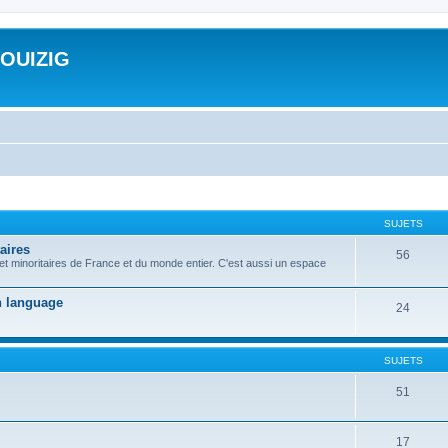
ROUIZIG
SUJETS
aires
56
 et minoritaires de France et du monde entier. C'est aussi un espace
on language
24
SUJETS
51
17