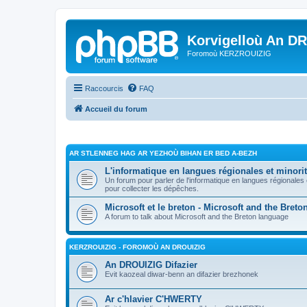
Korvigelloù An D
Foromoù KERZROUIZIG
Raccourcis
FAQ
Accueil du forum
AR STLENNEG HAG AR YEZHOÙ BIHAN ER BED A-BEZH
L'informatique en langues régionales et minorit
Un forum pour parler de l'informatique en langues régionales
pour collecter les dépêches.
Microsoft et le breton - Microsoft and the Bret
A forum to talk about Microsoft and the Breton language
KERZROUIZIG - FOROMOÙ AN DROUIZIG
An DROUIZIG Difazier
Evit kaozeal diwar-benn an difazier brezhonek
Ar c'hlavier C'HWERTY