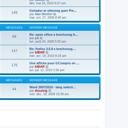
e
e
l
o
dim. mai 16, 2010 6:57 pm
r
r
t
n
m
n
e
s
Geriadur ar stlenneg gant Pre…
e
149
i
r
u
C
par
Alan Monfort
s
e
l
l
o
mar. oct. 27, 2009 8:40 am
s
r
e
t
n
a
m
d
e
s
g
e
e
r
u
MESSAGES
DERNIER MESSAGE
e
s
r
l
l
s
n
e
t
Re: open office e brezhoneg h…
99
a
i
d
C
e
par
job
g
e
e
o
r
lun. août 24, 2009 5:55 pm
e
r
r
n
l
m
n
s
e
Re: firefox 3.5.8 e brezhoneg…
e
147
i
u
d
C
par
bIBAR
s
e
l
e
o
mer. avr. 14, 2010 8:18 am
s
r
t
r
n
a
m
e
n
s
Une affiche pour GCompris en …
g
e
176
r
i
u
C
par
bIBAR
e
s
l
e
l
o
lun. juil. 12, 2010 2:56 pm
s
e
r
t
n
a
d
m
e
s
g
e
e
r
u
MESSAGES
DERNIER MESSAGE
e
r
s
l
l
n
s
e
t
Word 2007/2010 - lang selecti…
44
i
a
d
e
C
par
drouizig
e
g
e
r
o
ven. déc. 18, 2009 10:38 am
r
e
r
l
n
m
n
e
s
e
i
d
u
s
e
e
l
s
r
r
t
a
m
n
e
g
e
i
r
e
s
e
l
s
r
e
a