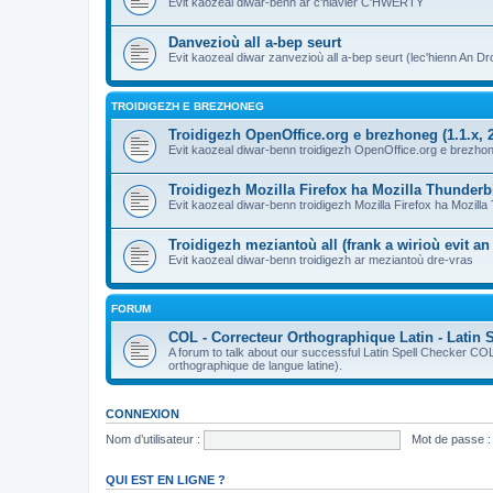
Evit kaozeal diwar-benn ar c'hlavier C'HWERTY
Danvezioù all a-bep seurt
Evit kaozeal diwar zanvezioù all a-bep seurt (lec'hienn An Dro
TROIDIGEZH E BREZHONEG
Troidigezh OpenOffice.org e brezhoneg (1.1.x, 2
Evit kaozeal diwar-benn troidigezh OpenOffice.org e brezhone
Troidigezh Mozilla Firefox ha Mozilla Thunder
Evit kaozeal diwar-benn troidigezh Mozilla Firefox ha Mozill
Troidigezh meziantoù all (frank a wirioù evit a
Evit kaozeal diwar-benn troidigezh ar meziantoù dre-vras
FORUM
COL - Correcteur Orthographique Latin - Latin 
A forum to talk about our successful Latin Spell Checker C
orthographique de langue latine).
CONNEXION
Nom d’utilisateur :
Mot de passe :
QUI EST EN LIGNE ?