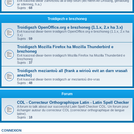
Evit kaozeal diwar zanvezioù all a-bep seurt (lec'hienn An Drouizig, geriaoueg
ar stlenneg, h.a.)
Sujets :
68
Troidigezh e brezhoneg
Troidigezh OpenOffice.org e brezhoneg (1.1.x, 2.x ha 3.x)
Evit kaozeal diwar-benn troidigezh OpenOffice.org e brezhoneg (1.1.x, 2.x ha
3.x)
Sujets :
59
Troidigezh Mozilla Firefox ha Mozilla Thunderbird e
brezhoneg
Evit kaozeal diwar-benn troidigezh Mozilla Firefox ha Mozilla Thunderbird e
brezhoneg
Sujets :
37
Troidigezh meziantoù all (frank a wirioù evit an darn vrasañ
anezho)
Evit kaozeal diwar-benn troidigezh ar meziantoù dre-vras
Sujets :
48
Forum
COL - Correcteur Orthographique Latin - Latin Spell Checker
A forum to talk about our successful Latin Spell Checker COL. Un forum pour
échanger autour du correcteur COL (correcteur orthographique de langue
latine).
Sujets :
18
CONNEXION