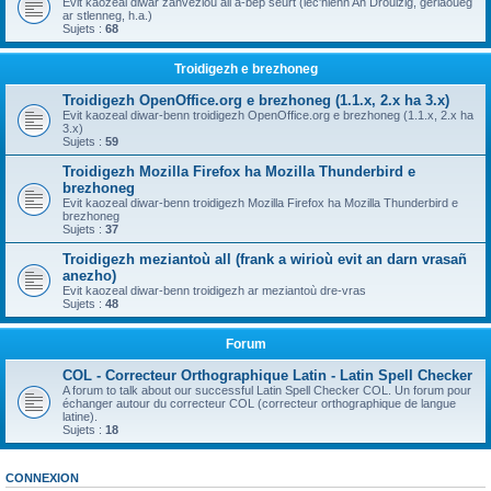
Evit kaozeal diwar zanvezioù all a-bep seurt (lec'hienn An Drouizig, geriaoueg
ar stlenneg, h.a.)
Sujets :
68
Troidigezh e brezhoneg
Troidigezh OpenOffice.org e brezhoneg (1.1.x, 2.x ha 3.x)
Evit kaozeal diwar-benn troidigezh OpenOffice.org e brezhoneg (1.1.x, 2.x ha
3.x)
Sujets :
59
Troidigezh Mozilla Firefox ha Mozilla Thunderbird e
brezhoneg
Evit kaozeal diwar-benn troidigezh Mozilla Firefox ha Mozilla Thunderbird e
brezhoneg
Sujets :
37
Troidigezh meziantoù all (frank a wirioù evit an darn vrasañ
anezho)
Evit kaozeal diwar-benn troidigezh ar meziantoù dre-vras
Sujets :
48
Forum
COL - Correcteur Orthographique Latin - Latin Spell Checker
A forum to talk about our successful Latin Spell Checker COL. Un forum pour
échanger autour du correcteur COL (correcteur orthographique de langue
latine).
Sujets :
18
CONNEXION