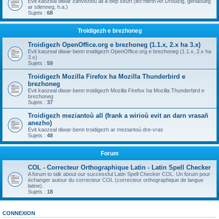
Evit kaozeal diwar zanvezioù all a-bep seurt (lec'hienn An Drouizig, geriaoueg
ar stlenneg, h.a.)
Sujets :
68
Troidigezh e brezhoneg
Troidigezh OpenOffice.org e brezhoneg (1.1.x, 2.x ha 3.x)
Evit kaozeal diwar-benn troidigezh OpenOffice.org e brezhoneg (1.1.x, 2.x ha
3.x)
Sujets :
59
Troidigezh Mozilla Firefox ha Mozilla Thunderbird e
brezhoneg
Evit kaozeal diwar-benn troidigezh Mozilla Firefox ha Mozilla Thunderbird e
brezhoneg
Sujets :
37
Troidigezh meziantoù all (frank a wirioù evit an darn vrasañ
anezho)
Evit kaozeal diwar-benn troidigezh ar meziantoù dre-vras
Sujets :
48
Forum
COL - Correcteur Orthographique Latin - Latin Spell Checker
A forum to talk about our successful Latin Spell Checker COL. Un forum pour
échanger autour du correcteur COL (correcteur orthographique de langue
latine).
Sujets :
18
CONNEXION