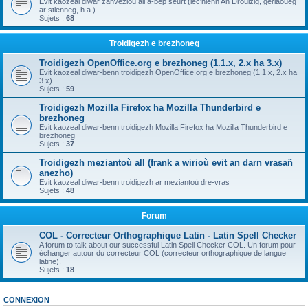
Evit kaozeal diwar zanvezioù all a-bep seurt (lec'hienn An Drouizig, geriaoueg
ar stlenneg, h.a.)
Sujets :
68
Troidigezh e brezhoneg
Troidigezh OpenOffice.org e brezhoneg (1.1.x, 2.x ha 3.x)
Evit kaozeal diwar-benn troidigezh OpenOffice.org e brezhoneg (1.1.x, 2.x ha
3.x)
Sujets :
59
Troidigezh Mozilla Firefox ha Mozilla Thunderbird e
brezhoneg
Evit kaozeal diwar-benn troidigezh Mozilla Firefox ha Mozilla Thunderbird e
brezhoneg
Sujets :
37
Troidigezh meziantoù all (frank a wirioù evit an darn vrasañ
anezho)
Evit kaozeal diwar-benn troidigezh ar meziantoù dre-vras
Sujets :
48
Forum
COL - Correcteur Orthographique Latin - Latin Spell Checker
A forum to talk about our successful Latin Spell Checker COL. Un forum pour
échanger autour du correcteur COL (correcteur orthographique de langue
latine).
Sujets :
18
CONNEXION