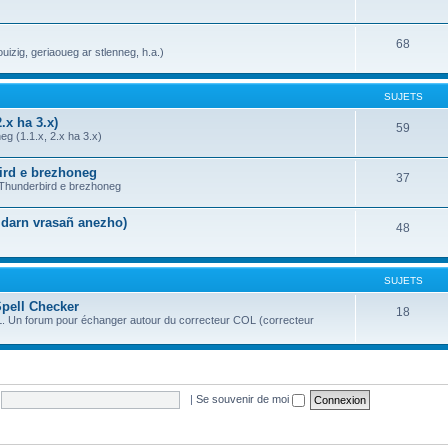
68
uizig, geriaoueg ar stlenneg, h.a.)
SUJETS
.x ha 3.x)
59
g (1.1.x, 2.x ha 3.x)
bird e brezhoneg
37
a Thunderbird e brezhoneg
n darn vrasañ anezho)
48
SUJETS
Spell Checker
18
OL. Un forum pour échanger autour du correcteur COL (correcteur
|
Se souvenir de moi