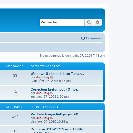
Rechercher
Recherche avancé
Connexion
Nous sommes le ven. août 07, 2026 7:43 am
MESSAGES
DERNIER MESSAGE
Windows 8 disponible en Tamaz…
65
C
par
drouizig
o
sam. févr. 16, 2013 9:17 pm
n
s
Correcteur breton pour Office…
41
u
C
par
drouizig
l
o
jeu. déc. 17, 2009 2:18 pm
t
n
e
s
r
u
MESSAGES
DERNIER MESSAGE
l
l
e
t
Re: Télécharger/Pellgargañ AD…
147
d
e
C
par
drouizig
e
r
o
dim. avr. 04, 2010 10:24 am
r
l
n
n
e
s
Re: clavierC'HWERTY avec UBUN…
i
37
d
u
C
par
Bastian