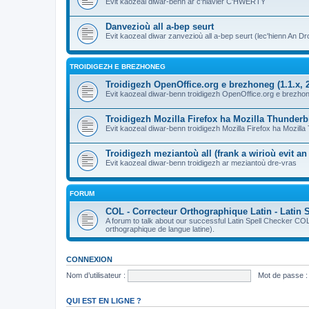
Evit kaozeal diwar-benn ar c'hlavier C'HWERTY
Danvezioù all a-bep seurt
Evit kaozeal diwar zanvezioù all a-bep seurt (lec'hienn An Dro
TROIDIGEZH E BREZHONEG
Troidigezh OpenOffice.org e brezhoneg (1.1.x, 2
Evit kaozeal diwar-benn troidigezh OpenOffice.org e brezhone
Troidigezh Mozilla Firefox ha Mozilla Thunder
Evit kaozeal diwar-benn troidigezh Mozilla Firefox ha Mozill
Troidigezh meziantoù all (frank a wirioù evit a
Evit kaozeal diwar-benn troidigezh ar meziantoù dre-vras
FORUM
COL - Correcteur Orthographique Latin - Latin 
A forum to talk about our successful Latin Spell Checker C
orthographique de langue latine).
CONNEXION
Nom d’utilisateur :
Mot de passe :
QUI EST EN LIGNE ?