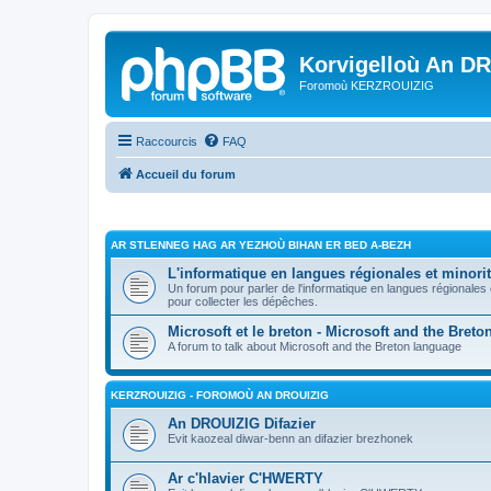
Korvigelloù An D
Foromoù KERZROUIZIG
Raccourcis
FAQ
Accueil du forum
AR STLENNEG HAG AR YEZHOÙ BIHAN ER BED A-BEZH
L'informatique en langues régionales et minorit
Un forum pour parler de l'informatique en langues régionales
pour collecter les dépêches.
Microsoft et le breton - Microsoft and the Bret
A forum to talk about Microsoft and the Breton language
KERZROUIZIG - FOROMOÙ AN DROUIZIG
An DROUIZIG Difazier
Evit kaozeal diwar-benn an difazier brezhonek
Ar c'hlavier C'HWERTY