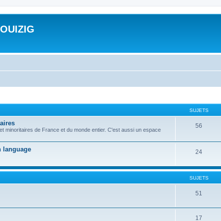
ROUIZIG
SUJETS
aires
56
 et minoritaires de France et du monde entier. C'est aussi un espace
on language
24
SUJETS
51
17