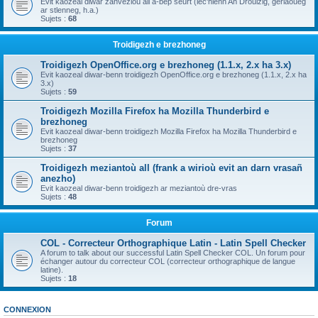
Evit kaozeal diwar zanvezioù all a-bep seurt (lec'hienn An Drouizig, geriaoueg
ar stlenneg, h.a.)
Sujets :
68
Troidigezh e brezhoneg
Troidigezh OpenOffice.org e brezhoneg (1.1.x, 2.x ha 3.x)
Evit kaozeal diwar-benn troidigezh OpenOffice.org e brezhoneg (1.1.x, 2.x ha
3.x)
Sujets :
59
Troidigezh Mozilla Firefox ha Mozilla Thunderbird e
brezhoneg
Evit kaozeal diwar-benn troidigezh Mozilla Firefox ha Mozilla Thunderbird e
brezhoneg
Sujets :
37
Troidigezh meziantoù all (frank a wirioù evit an darn vrasañ
anezho)
Evit kaozeal diwar-benn troidigezh ar meziantoù dre-vras
Sujets :
48
Forum
COL - Correcteur Orthographique Latin - Latin Spell Checker
A forum to talk about our successful Latin Spell Checker COL. Un forum pour
échanger autour du correcteur COL (correcteur orthographique de langue
latine).
Sujets :
18
CONNEXION