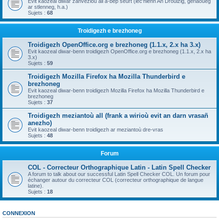
Evit kaozeal diwar zanvezioù all a-bep seurt (lec'hienn An Drouizig, geriaoueg
ar stlenneg, h.a.)
Sujets :
68
Troidigezh e brezhoneg
Troidigezh OpenOffice.org e brezhoneg (1.1.x, 2.x ha 3.x)
Evit kaozeal diwar-benn troidigezh OpenOffice.org e brezhoneg (1.1.x, 2.x ha
3.x)
Sujets :
59
Troidigezh Mozilla Firefox ha Mozilla Thunderbird e
brezhoneg
Evit kaozeal diwar-benn troidigezh Mozilla Firefox ha Mozilla Thunderbird e
brezhoneg
Sujets :
37
Troidigezh meziantoù all (frank a wirioù evit an darn vrasañ
anezho)
Evit kaozeal diwar-benn troidigezh ar meziantoù dre-vras
Sujets :
48
Forum
COL - Correcteur Orthographique Latin - Latin Spell Checker
A forum to talk about our successful Latin Spell Checker COL. Un forum pour
échanger autour du correcteur COL (correcteur orthographique de langue
latine).
Sujets :
18
CONNEXION