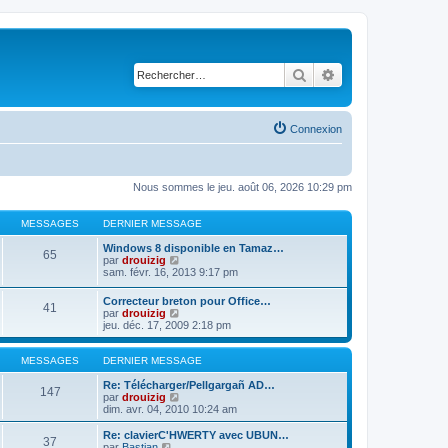
Rechercher
Recherche avancé
Connexion
Nous sommes le jeu. août 06, 2026 10:29 pm
MESSAGES
DERNIER MESSAGE
Windows 8 disponible en Tamaz…
65
C
par
drouizig
o
sam. févr. 16, 2013 9:17 pm
n
s
Correcteur breton pour Office…
41
u
C
par
drouizig
l
o
jeu. déc. 17, 2009 2:18 pm
t
n
e
s
r
u
MESSAGES
DERNIER MESSAGE
l
l
e
t
Re: Télécharger/Pellgargañ AD…
147
d
e
C
par
drouizig
e
r
o
dim. avr. 04, 2010 10:24 am
r
l
n
n
e
s
Re: clavierC'HWERTY avec UBUN…
i
37
d
u
C
par
Bastian