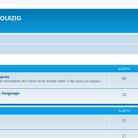
ROUIZIG
SUJETS
aires
56
 et minoritaires de France et du monde entier. C'est aussi un espace
on language
24
SUJETS
51
17