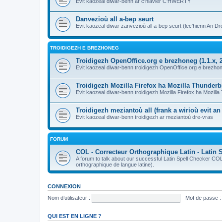
Evit kaozeal diwar-benn ar c'hlavier C'HWERTY
Danvezioù all a-bep seurt
Evit kaozeal diwar zanvezioù all a-bep seurt (lec'hienn An Dro
TROIDIGEZH E BREZHONEG
Troidigezh OpenOffice.org e brezhoneg (1.1.x, 2
Evit kaozeal diwar-benn troidigezh OpenOffice.org e brezhone
Troidigezh Mozilla Firefox ha Mozilla Thunder
Evit kaozeal diwar-benn troidigezh Mozilla Firefox ha Mozill
Troidigezh meziantoù all (frank a wirioù evit a
Evit kaozeal diwar-benn troidigezh ar meziantoù dre-vras
FORUM
COL - Correcteur Orthographique Latin - Latin 
A forum to talk about our successful Latin Spell Checker C
orthographique de langue latine).
CONNEXION
Nom d’utilisateur :
Mot de passe :
QUI EST EN LIGNE ?