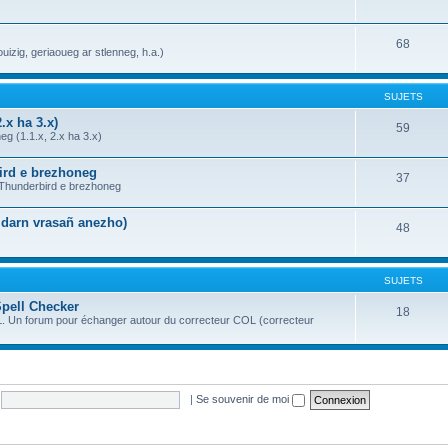
68
uizig, geriaoueg ar stlenneg, h.a.)
SUJETS
.x ha 3.x)
59
g (1.1.x, 2.x ha 3.x)
bird e brezhoneg
37
a Thunderbird e brezhoneg
n darn vrasañ anezho)
48
SUJETS
Spell Checker
18
OL. Un forum pour échanger autour du correcteur COL (correcteur
|
Se souvenir de moi