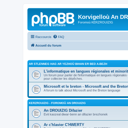
Korvigelloù An D
Foromoù KERZROUIZIG
Raccourcis
FAQ
Accueil du forum
AR STLENNEG HAG AR YEZHOÙ BIHAN ER BED A-BEZH
L'informatique en langues régionales et minorit
Un forum pour parler de l'informatique en langues régionales
pour collecter les dépêches.
Microsoft et le breton - Microsoft and the Bret
A forum to talk about Microsoft and the Breton language
KERZROUIZIG - FOROMOÙ AN DROUIZIG
An DROUIZIG Difazier
Evit kaozeal diwar-benn an difazier brezhonek
Ar c'hlavier C'HWERTY