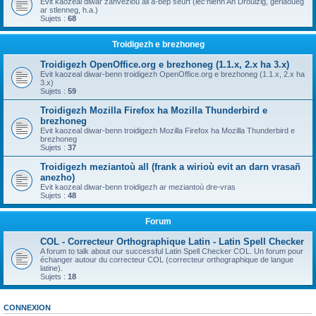
Evit kaozeal diwar zanvezioù all a-bep seurt (lec'hienn An Drouizig, geriaoueg
ar stlenneg, h.a.)
Sujets :
68
Troidigezh e brezhoneg
Troidigezh OpenOffice.org e brezhoneg (1.1.x, 2.x ha 3.x)
Evit kaozeal diwar-benn troidigezh OpenOffice.org e brezhoneg (1.1.x, 2.x ha
3.x)
Sujets :
59
Troidigezh Mozilla Firefox ha Mozilla Thunderbird e
brezhoneg
Evit kaozeal diwar-benn troidigezh Mozilla Firefox ha Mozilla Thunderbird e
brezhoneg
Sujets :
37
Troidigezh meziantoù all (frank a wirioù evit an darn vrasañ
anezho)
Evit kaozeal diwar-benn troidigezh ar meziantoù dre-vras
Sujets :
48
Forum
COL - Correcteur Orthographique Latin - Latin Spell Checker
A forum to talk about our successful Latin Spell Checker COL. Un forum pour
échanger autour du correcteur COL (correcteur orthographique de langue
latine).
Sujets :
18
CONNEXION