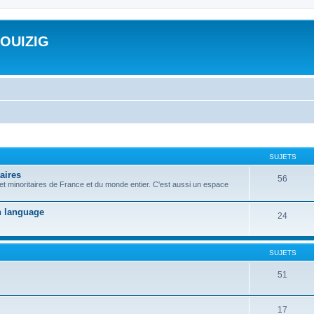
ROUIZIG
SUJETS
aires
56
 et minoritaires de France et du monde entier. C'est aussi un espace
on language
24
SUJETS
51
17