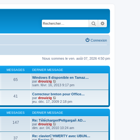
Rechercher
Recherche avancé
Connexion
Nous sommes le ven. août 07, 2026 4:50 pm
MESSAGES
DERNIER MESSAGE
Windows 8 disponible en Tamaz…
65
C
par
drouizig
o
sam. févr. 16, 2013 9:17 pm
n
s
Correcteur breton pour Office…
41
u
C
par
drouizig
l
o
jeu. déc. 17, 2009 2:18 pm
t
n
e
s
r
u
MESSAGES
DERNIER MESSAGE
l
l
e
t
Re: Télécharger/Pellgargañ AD…
147
d
e
C
par
drouizig
e
r
o
dim. avr. 04, 2010 10:24 am
r
l
n
n
e
s
Re: clavierC'HWERTY avec UBUN…
i
37
d
u
C
par
Bastian