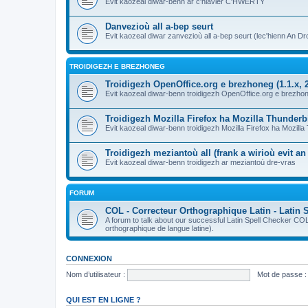
Evit kaozeal diwar-benn ar c'hlavier C'HWERTY
Danvezioù all a-bep seurt
Evit kaozeal diwar zanvezioù all a-bep seurt (lec'hienn An Dro
TROIDIGEZH E BREZHONEG
Troidigezh OpenOffice.org e brezhoneg (1.1.x, 2
Evit kaozeal diwar-benn troidigezh OpenOffice.org e brezhone
Troidigezh Mozilla Firefox ha Mozilla Thunder
Evit kaozeal diwar-benn troidigezh Mozilla Firefox ha Mozill
Troidigezh meziantoù all (frank a wirioù evit a
Evit kaozeal diwar-benn troidigezh ar meziantoù dre-vras
FORUM
COL - Correcteur Orthographique Latin - Latin 
A forum to talk about our successful Latin Spell Checker C
orthographique de langue latine).
CONNEXION
Nom d’utilisateur :
Mot de passe :
QUI EST EN LIGNE ?