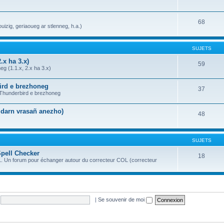
68
uizig, geriaoueg ar stlenneg, h.a.)
SUJETS
.x ha 3.x)
59
g (1.1.x, 2.x ha 3.x)
bird e brezhoneg
37
a Thunderbird e brezhoneg
n darn vrasañ anezho)
48
SUJETS
Spell Checker
18
OL. Un forum pour échanger autour du correcteur COL (correcteur
|
Se souvenir de moi