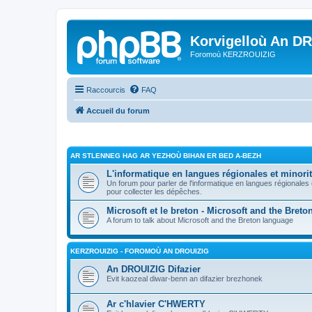
Korvigelloù An D
Foromoù KERZROUIZIG
Raccourcis
FAQ
Accueil du forum
AR STLENNEG HAG AR YEZHOÙ BIHAN ER BED A-BEZH
L'informatique en langues régionales et minorit
Un forum pour parler de l'informatique en langues régionales
pour collecter les dépêches.
Microsoft et le breton - Microsoft and the Bret
A forum to talk about Microsoft and the Breton language
KERZROUIZIG - FOROMOÙ AN DROUIZIG
An DROUIZIG Difazier
Evit kaozeal diwar-benn an difazier brezhonek
Ar c'hlavier C'HWERTY